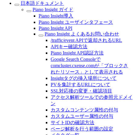
日本語ドキュメント
Piano Insight ガイド
Piano Insight導入
Piano Insight ユーザインタフェース
Piano Insight API
Piano Insight よくあるお問い合わせ
/traffic/event APIで返却されるURL
APIキー確認方法
Piano Insight API認証方法
Google Search Consoleで
comcluster.cxense.comが「ブロックさ
れたリソース」として表示される
Insightタグの挿入場所について
PVを集計するURLについて
SSL対応後の変更・確認項目
アクセス解析ツールでの参照元ドメイ
ン
カスタムコンテンツ属性の付与
カスタムユーザー属性の付与
サイトIDの確認方法
ページ解析を行う範囲の設定