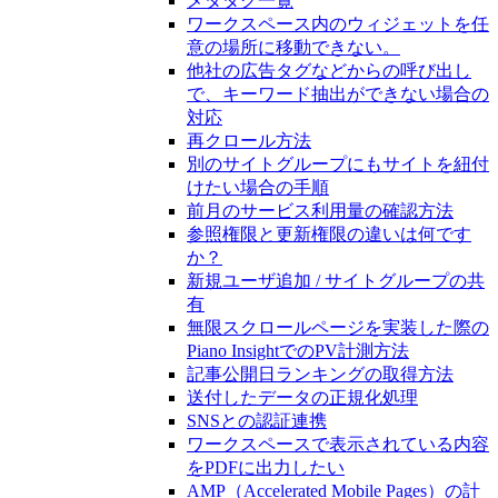
メタタグ一覧
ワークスペース内のウィジェットを任
意の場所に移動できない。
他社の広告タグなどからの呼び出し
で、キーワード抽出ができない場合の
対応
再クロール方法
別のサイトグループにもサイトを紐付
けたい場合の手順
前月のサービス利用量の確認方法
参照権限と更新権限の違いは何です
か？
新規ユーザ追加 / サイトグループの共
有
無限スクロールページを実装した際の
Piano InsightでのPV計測方法
記事公開日ランキングの取得方法
送付したデータの正規化処理
SNSとの認証連携
ワークスペースで表示されている内容
をPDFに出力したい
AMP（Accelerated Mobile Pages）の計