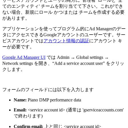
サービスアカウントとユーザの両方に '管理者' ロールと '全
てのエンティティ' チームを割り当てて下さい。これができ
ない場合、新規にロール かつ/または チームを作成する必要
があります。
アプリケーションを使ってプログラム的にAd Managerのデー
タにアクセスできるGoogleアカウントのユーザーです。サー
ビスアカウントでは
アカウント情報の認証
にアカウント キ
ーが必要です。
Google Ad Manager UI
では
Admin → Global settings →
Network settings
を開き、
“Add a service account user” をクリッ
クします。
フォームのフィールドには以下を入力します
Name:
Piano DMP performance data
Email:
<
service account id> (通常は 'gserviceaccounts.com'
で終わります)
Confirm email:
上と同じ <service account id>