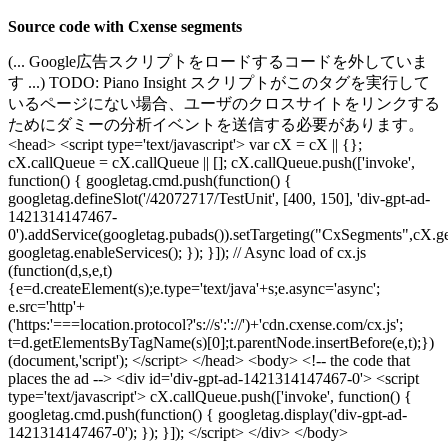
Source code with Cxense segments
(... Google広告スクリプトをロードするコードを外していま
す ...) TODO: Piano Insight スクリプトがこのタグを実行して
いるページにない場合、ユーザのクロスサイトをリンクする
ためにダミーの分析イベントを送信する必要があります。
<head> <script type='text/javascript'> var cX = cX || {};
cX.callQueue = cX.callQueue || []; cX.callQueue.push(['invoke',
function() { googletag.cmd.push(function() {
googletag.defineSlot('/42072717/TestUnit', [400, 150], 'div-gpt-ad-
1421314147467-
0').addService(googletag.pubads()).setTargeting("CxSegments",cX.g
googletag.enableServices(); }); }]); // Async load of cx.js
(function(d,s,e,t)
{e=d.createElement(s);e.type='text/java'+s;e.async='async';
e.src='http'+
('https:'===location.protocol?'s://s':'://')+'cdn.cxense.com/cx.js';
t=d.getElementsByTagName(s)[0];t.parentNode.insertBefore(e,t);})
(document,'script'); </script> </head> <body> <!-- the code that
places the ad --> <div id='div-gpt-ad-1421314147467-0'> <script
type='text/javascript'> cX.callQueue.push(['invoke', function() {
googletag.cmd.push(function() { googletag.display('div-gpt-ad-
1421314147467-0'); }); }]); </script> </div> </body>