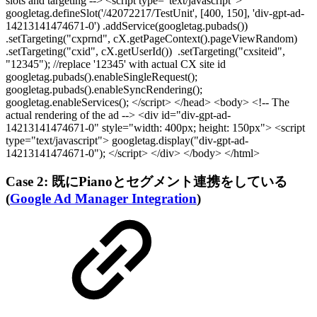
slots and targeting --> <script type="text/javascript">
googletag.defineSlot('/42072217/TestUnit', [400, 150], 'div-gpt-ad-
14213141474671-0') .addService(googletag.pubads())
.setTargeting("cxprnd", cX.getPageContext().pageViewRandom)
.setTargeting("cxid", cX.getUserId()) .setTargeting("cxsiteid",
"12345"); //replace '12345' with actual CX site id
googletag.pubads().enableSingleRequest();
googletag.pubads().enableSyncRendering();
googletag.enableServices(); </script> </head> <body> <!-- The
actual rendering of the ad --> <div id="div-gpt-ad-
14213141474671-0" style="width: 400px; height: 150px"> <script
type="text/javascript"> googletag.display("div-gpt-ad-
14213141474671-0"); </script> </div> </body> </html>
Case 2: 既にPianoとセグメント連携をしている
(
Google Ad Manager Integration
)