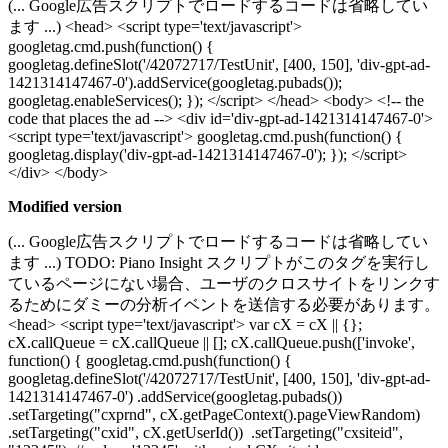
(... Google広告スクリプトでロードするコードは省略してい
ます ...) <head> <script type='text/javascript'>
googletag.cmd.push(function() {
googletag.defineSlot('/42072717/TestUnit', [400, 150], 'div-gpt-ad-
1421314147467-0').addService(googletag.pubads());
googletag.enableServices(); }); </script> </head> <body> <!-- the
code that places the ad --> <div id='div-gpt-ad-1421314147467-0'>
<script type='text/javascript'> googletag.cmd.push(function() {
googletag.display('div-gpt-ad-1421314147467-0'); }); </script>
</div> </body>
Modified version
(... Google広告スクリプトでロードするコードは省略してい
ます ...) TODO: Piano Insight スクリプトがこのタグを実行し
ているページにない場合、ユーザのクロスサイトをリンクす
るためにダミーの分析イベントを送信する必要があります。
<head> <script type='text/javascript'> var cX = cX || {};
cX.callQueue = cX.callQueue || []; cX.callQueue.push(['invoke',
function() { googletag.cmd.push(function() {
googletag.defineSlot('/42072717/TestUnit', [400, 150], 'div-gpt-ad-
1421314147467-0') .addService(googletag.pubads())
.setTargeting("cxprnd", cX.getPageContext().pageViewRandom)
.setTargeting("cxid", cX.getUserId()) .setTargeting("cxsiteid",