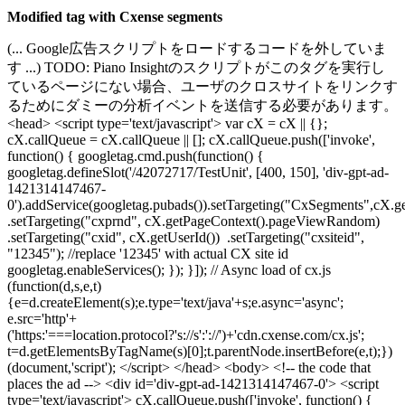
Modified tag with Cxense segments
(... Google広告スクリプトをロードするコードを外していま
す ...) TODO: Piano Insightのスクリプトがこのタグを実行し
ているページにない場合、ユーザのクロスサイトをリンクす
るためにダミーの分析イベントを送信する必要があります。
<head> <script type='text/javascript'> var cX = cX || {};
cX.callQueue = cX.callQueue || []; cX.callQueue.push(['invoke',
function() { googletag.cmd.push(function() {
googletag.defineSlot('/42072717/TestUnit', [400, 150], 'div-gpt-ad-
1421314147467-
0').addService(googletag.pubads()).setTargeting("CxSegments",cX.g
.setTargeting("cxprnd", cX.getPageContext().pageViewRandom)
.setTargeting("cxid", cX.getUserId()) .setTargeting("cxsiteid",
"12345"); //replace '12345' with actual CX site id
googletag.enableServices(); }); }]); // Async load of cx.js
(function(d,s,e,t)
{e=d.createElement(s);e.type='text/java'+s;e.async='async';
e.src='http'+
('https:'===location.protocol?'s://s':'://')+'cdn.cxense.com/cx.js';
t=d.getElementsByTagName(s)[0];t.parentNode.insertBefore(e,t);})
(document,'script'); </script> </head> <body> <!-- the code that
places the ad --> <div id='div-gpt-ad-1421314147467-0'> <script
type='text/javascript'> cX.callQueue.push(['invoke', function() {