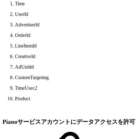
Time
UserId
AdvertiserId
OrderId
LineItemId
CreativeId
AdUnitId
CustomTargeting
TimeUsec2
Product
Pianoサービスアカウントにデータアクセスを許可