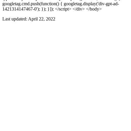
googletag.cmd.push(function() { googletag.display('div-gpt-ad-
1421314147467-0'); }); }]); </script> </div> </body>
Last updated:
April 22, 2022