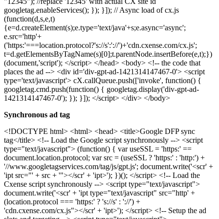
"12345"); //replace '12345' with actual CX site id
googletag.enableServices(); }); }]); // Async load of cx.js
(function(d,s,e,t)
{e=d.createElement(s);e.type='text/java'+s;e.async='async';
e.src='http'+
('https:'===location.protocol?'s://s':'://')+'cdn.cxense.com/cx.js';
t=d.getElementsByTagName(s)[0];t.parentNode.insertBefore(e,t);})
(document,'script'); </script> </head> <body> <!-- the code that
places the ad --> <div id='div-gpt-ad-1421314147467-0'> <script
type='text/javascript'> cX.callQueue.push(['invoke', function() {
googletag.cmd.push(function() { googletag.display('div-gpt-ad-
1421314147467-0'); }); }]); </script> </div> </body>
Synchronous ad tag
<!DOCTYPE html> <html> <head> <title>Google DFP sync
tag</title> <!-- Load the Google script synchronously --> <script
type="text/javascript"> (function() { var useSSL = 'https:' ==
document.location.protocol; var src = (useSSL ? 'https:' : 'http:') +
'//www.googletagservices.com/tag/js/gpt.js'; document.write('<scr' +
'ipt src="' + src + '"></scr' + 'ipt>'); })(); </script> <!-- Load the
Cxense script synchronously --> <script type="text/javascript">
document.write('<scr' + 'ipt type="text/javascript" src="http' +
(location.protocol === 'https:' ? 's://s' : '://') +
'cdn.cxense.com/cx.js"></scr' + 'ipt>'); </script> <!-- Setup the ad