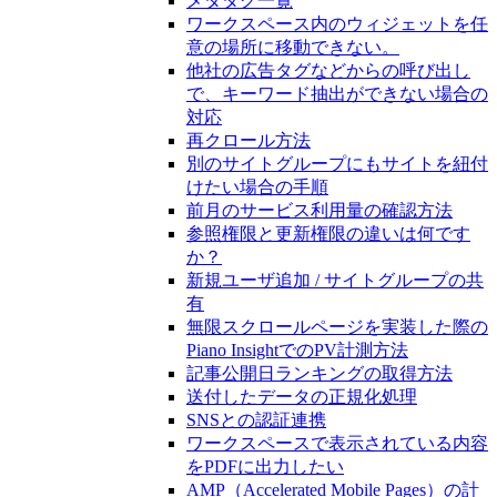
メタタグ一覧
ワークスペース内のウィジェットを任
意の場所に移動できない。
他社の広告タグなどからの呼び出し
で、キーワード抽出ができない場合の
対応
再クロール方法
別のサイトグループにもサイトを紐付
けたい場合の手順
前月のサービス利用量の確認方法
参照権限と更新権限の違いは何です
か？
新規ユーザ追加 / サイトグループの共
有
無限スクロールページを実装した際の
Piano InsightでのPV計測方法
記事公開日ランキングの取得方法
送付したデータの正規化処理
SNSとの認証連携
ワークスペースで表示されている内容
をPDFに出力したい
AMP（Accelerated Mobile Pages）の計