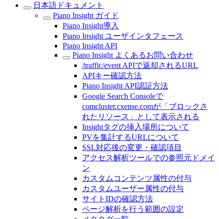
日本語ドキュメント
Piano Insight ガイド
Piano Insight導入
Piano Insight ユーザインタフェース
Piano Insight API
Piano Insight よくあるお問い合わせ
/traffic/event APIで返却されるURL
APIキー確認方法
Piano Insight API認証方法
Google Search Consoleで
comcluster.cxense.comが「ブロックさ
れたリソース」として表示される
Insightタグの挿入場所について
PVを集計するURLについて
SSL対応後の変更・確認項目
アクセス解析ツールでの参照元ドメイ
ン
カスタムコンテンツ属性の付与
カスタムユーザー属性の付与
サイトIDの確認方法
ページ解析を行う範囲の設定