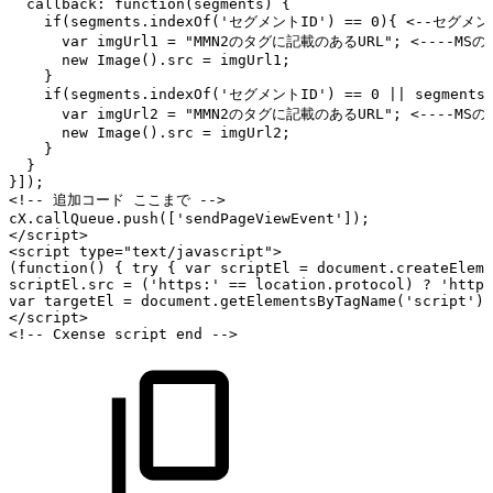
callback:
function(segments)
{
if(segments.indexOf('セグメントID')
==
0){
<--セグメント
var
imgUrl1
=
"MMN2のタグに記載のあるURL";
<----MS
new
Image().src
=
imgUrl1;
}
if(segments.indexOf('セグメントID')
==
0
||
segment
var
imgUrl2
=
"MMN2のタグに記載のあるURL";
<----MS
new
Image().src
=
imgUrl2;
}
}
}]);
<!--
追加コード
ここまで
-->
cX.callQueue.push(['sendPageViewEvent']);
</script>
<script
type="text/javascript">
(function()
{
try
{
var
scriptEl
=
document.createEleme
scriptEl.src
=
('https:'
==
location.protocol)
?
'https
var
targetEl
=
document.getElementsByTagName('script')[
</script>
<!--
Cxense
script
end
-->