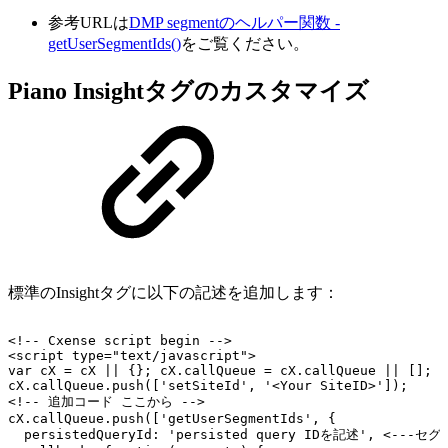
参考URLは
DMP segmentのヘルパー関数 -
getUserSegmentIds()
をご覧ください。
Piano Insightタグのカスタマイズ
標準のInsightタグに以下の記述を追加します：
<!--
Cxense
script
begin
-->
<script
type="text/javascript">
var
cX
=
cX
||
{};
cX.callQueue
=
cX.callQueue
||
[];
cX.callQueue.push(['setSiteId',
'<Your
SiteID>']);
<!--
追加コード
ここから
-->
cX.callQueue.push(['getUserSegmentIds',
{
persistedQueryId:
'persisted
query
IDを記述',
<---セグ