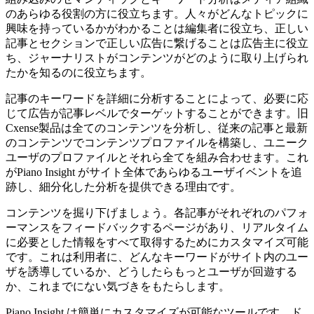
のあらゆる役割の方に役立ちます。人々がどんなトピックに
興味を持っているかがわかることは編集者に役立ち、正しい
記事とセクションで正しい広告に繋げることは広告主に役立
ち、ジャーナリストがコンテンツがどのように取り上げられ
たかを知るのに役立ちます。
記事のキーワードを詳細に分析することによって、必要に応
じて広告が記事レベルでターゲットすることができます。旧
Cxense製品は全てのコンテンツを分析し、従来の記事と最新
のコンテンツでコンテンツプロファイルを構築し、ユニーク
ユーザのプロファイルとそれら全てを組み合わせます。これ
がPiano Insight がサイト全体であらゆるユーザイベントを追
跡し、細分化した分析を提供できる理由です。
コンテンツを掘り下げましょう。各記事がそれぞれのパフォ
ーマンスをフィードバックするページがあり、リアルタイム
に必要とした情報をすべて取得するためにカスタマイズ可能
です。これは利用者に、どんなキーワードがサイト内のユー
ザを誘導しているか、どうしたらもっとユーザが回遊する
か、これまでにない気づきをもたらします。
Piano Insight は簡単にカスタマイズが可能なツールです。ド