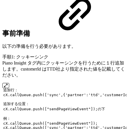
事前準備
以下の準備を行う必要があります。
手順1: クッキーシンク
Piano Insight タグ内にクッキーシンクを行うために１行追加
します。customerId はTTD社より指定された値を記載してく
ださい。
追加行：
cX.callQueue.push(['sync',{'partner':'ttd','customerId
追加する位置：
cX.callQueue.push(["sendPageViewEvent"]);の下
例：
cX.callQueue.push(["sendPageViewEvent"]);
cX.callQueue.push(['sync',{'partner':'ttd','customerId