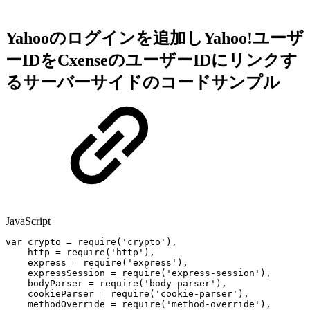
Yahooのログインを追加しYahoo!ユーザ
ーIDをCxenseのユーザーIDにリンクす
るサーバーサイドのコードサンプル
JavaScript
var
crypto
=
require
(
'crypto'
)
,
http
=
require
(
'http'
)
,
express
=
require
(
'express'
)
,
expressSession
=
require
(
'express-session'
)
,
bodyParser
=
require
(
'body-parser'
)
,
cookieParser
=
require
(
'cookie-parser'
)
,
methodOverride
=
require
(
'method-override'
)
,