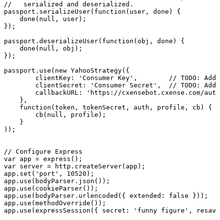
//
serialized
and
deserialized.
passport
.
serializeUser
(
function
(
user
,
done
)
{
done
(
null
,
user
)
;
}
)
;
passport
.
deserializeUser
(
function
(
obj
,
done
)
{
done
(
null
,
obj
)
;
}
)
;
passport
.
use
(
new
YahooStrategy
(
{
clientKey
:
'Consumer
Key'
,
//
TODO:
Add
clientSecret
:
'Consumer
Secret'
,
//
TODO:
Add
callbackURL
:
'https://cxensebot.cxense.com/auth
}
,
function
(
token
,
tokenSecret
,
auth
,
profile
,
cb
)
{
cb
(
null
,
profile
)
;
}
)
)
;
//
Configure
Express
var
app
=
express
(
)
;
var
server
=
http
.
createServer
(
app
)
;
app
.
set
(
'port'
,
10520
)
;
app
.
use
(
bodyParser
.
json
(
)
)
;
app
.
use
(
cookieParser
(
)
)
;
app
.
use
(
bodyParser
.
urlencoded
(
{
extended
:
false
}
)
)
;
app
.
use
(
methodOverride
(
)
)
;
app
.
use
(
expressSession
(
{
secret
:
'funny
figure'
,
resave