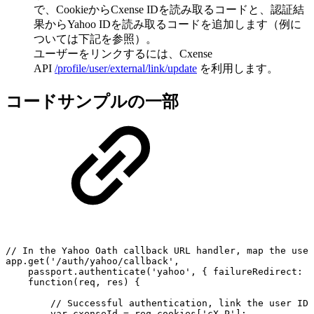
で、CookieからCxense IDを読み取るコードと、認証結
果からYahoo IDを読み取るコードを追加します（例に
ついては下記を参照）。
ユーザーをリンクするには、Cxense
API
/profile/user/external/link/update
を利用します。
コードサンプルの一部
//
In
the
Yahoo
Oath
callback
URL
handler,
map
the
user
app.get('/auth/yahoo/callback',
passport.authenticate('yahoo',
{
failureRedirect:
'
function(req,
res)
{
//
Successful
authentication,
link
the
user
IDs
var
cxenseId
=
req.cookies['cX_P'];