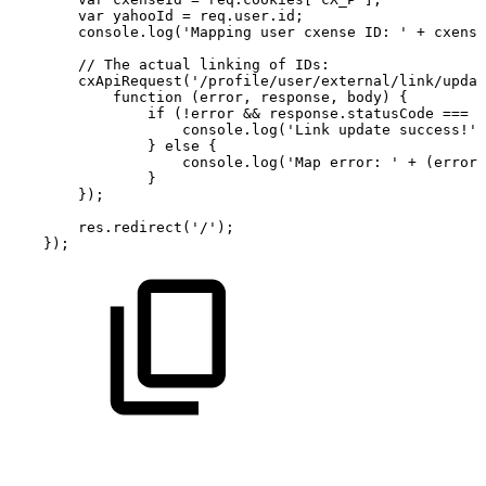
var
yahooId
=
req.user.id;
console.log('Mapping
user
cxense
ID:
'
+
cxense
//
The
actual
linking
of
IDs:
cxApiRequest('/profile/user/external/link/updat
function
(error,
response,
body)
{
if
(!error
&&
response.statusCode
===
2
console.log('Link
update
success!')
}
else
{
console.log('Map
error:
'
+
(error
}
});
res.redirect('/');
});