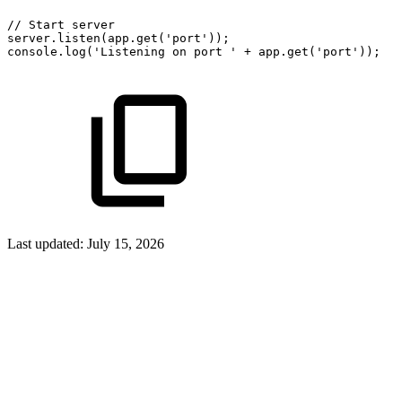
//
Start
server
server
.
listen
(
app
.
get
(
'port'
)
)
;
console
.
log
(
'Listening
on
port
'
+
app
.
get
(
'port'
)
)
;
Last updated:
July 15, 2026