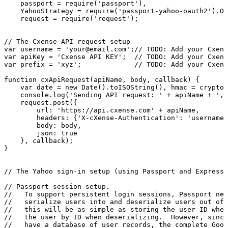
passport
=
require
(
'passport'
)
,
YahooStrategy
=
require
(
'passport-yahoo-oauth2'
)
.
OA
request
=
require
(
'request'
)
;
//
The
Cxense
API
request
setup
var
username
=
'your@email.com'
;
//
TODO:
Add
your
Cxens
var
apiKey
=
'Cxense
API
KEY'
;
//
TODO:
Add
your
Cxens
var
prefix
=
'xyz'
;
//
TODO:
Add
your
Cxens
function
cxApiRequest
(
apiName
,
body
,
callback
)
{
var
date
=
new
Date
(
)
.
toISOString
(
)
,
hmac
=
crypto
.
console
.
log
(
'Sending
API
request:
'
+
apiName
+
',
request
.
post
(
{
url
:
'https://api.cxense.com'
+
apiName
,
headers
:
{
'X-cXense-Authentication'
:
'username=
body
:
body
,
json
:
true
}
,
callback
)
;
}
//
The
Yahoo
sign-in
setup
(using
Passport
and
Express)
//
Passport
session
setup.
//
To
support
persistent
login
sessions,
Passport
nee
//
serialize
users
into
and
deserialize
users
out
of
//
this
will
be
as
simple
as
storing
the
user
ID
when
//
the
user
by
ID
when
deserializing.
However,
since
//
have
a
database
of
user
records,
the
complete
Goog