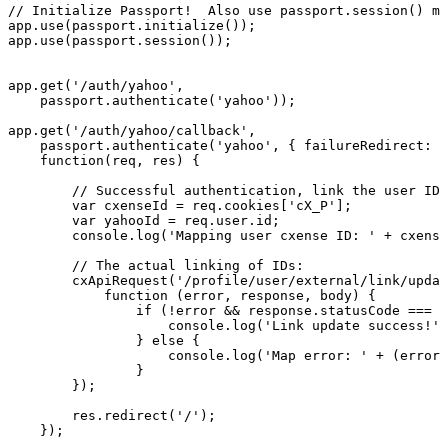
//
Initialize
Passport!
Also
use
passport.session()
mi
app
.
use
(
passport
.
initialize
(
)
)
;
app
.
use
(
passport
.
session
(
)
)
;
app
.
get
(
'/auth/yahoo'
,
passport
.
authenticate
(
'yahoo'
)
)
;
app
.
get
(
'/auth/yahoo/callback'
,
passport
.
authenticate
(
'yahoo'
,
{
failureRedirect
:
'
function
(
req
,
res
)
{
//
Successful
authentication,
link
the
user
IDs
var
cxenseId
=
req
.
cookies
[
'cX_P'
]
;
var
yahooId
=
req
.
user
.
id
;
console
.
log
(
'Mapping
user
cxense
ID:
'
+
cxense
//
The
actual
linking
of
IDs:
cxApiRequest
(
'/profile/user/external/link/updat
function
(
error
,
response
,
body
)
{
if
(
!
error
&&
response
.
statusCode
===
2
console
.
log
(
'Link
update
success!'
)
}
else
{
console
.
log
(
'Map
error:
'
+
(
error
}
}
)
;
res
.
redirect
(
'/'
)
;
}
)
;