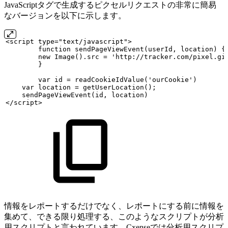
JavaScriptタグで生成するピクセルリクエストの非常に簡易
なバージョンを以下に示します。
<script
type="text/javascript">
function
sendPageViewEvent(userId,
location)
{
new
Image().src
=
'http://tracker.com/pixel.gi
}
var
id
=
readCookieIdValue('ourCookie')
var
location
=
getUserLocation();
sendPageViewEvent(id,
location)
</script>
情報をレポートするだけでなく、レポートにする前に情報を
集めて、できる限り処理する、このようなスクリプトが分析
用スクリプトと言われています。Cxenseでは分析用スクリプ