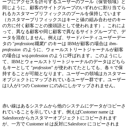
ープにアクセスを許可するユーザーのプール（保管領域）と
同じように、顧客のサイトグループのいずれかに割り当てら
れるカスタマープリフィックスのプールを保持しています
（カスタマープリフィックスはキーと値の組み合わせのキー
の方に付く顧客ごとの接頭語として使われます）。これによ
って、異なる顧客や同じ顧客で異なるサイトグループで、デ
ータを混在しません。例えば、サードパーティユーザーデー
タの "
profession(職業)
" のキーは IBMが顧客の場合は
ibm-
profession
のように、ウォールストリートジャーナルが顧客
の場合は wsj-profession のように呼ばれます。このようにし
て、IBMとウォールストリートジャーナルのデータはどちら
もキーとして "
profession
" が使われてたとしても、各々で保
持することが可能となります。ユーザーの領域はカスタマー
オブジェクトにマップされているユーザー群です。ユーザー
は1人が1つの Customer にのみにしかマップされません。
赤い線はあるシステムから他のシステムにデータがコピーさ
れていることを示しています。例えばCustomer name は
Salesforceからカスタマーオブジェクトにコピーされます
が、一方で Customer id は反対にSalesforce にコピーされま