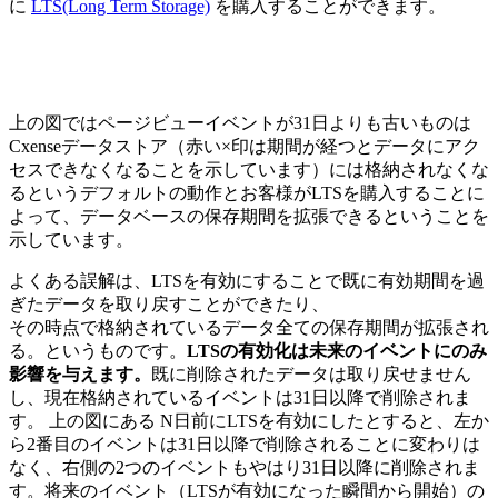
に
LTS(Long Term Storage)
を購入することができます。
上の図ではページビューイベントが31日よりも古いものは
Cxenseデータストア（赤い×印は期間が経つとデータにアク
セスできなくなることを示しています）には格納されなくな
るというデフォルトの動作とお客様がLTSを購入することに
よって、データベースの保存期間を拡張できるということを
示しています。
よくある誤解は、LTSを有効にすることで既に有効期間を過
ぎたデータを取り戻すことができたり、
その時点で格納されているデータ全ての保存期間が拡張され
る。というものです。
LTSの有効化は未来のイベントにのみ
影響を与えます。
既に削除されたデータは取り戻せません
し、現在格納されているイベントは31日以降で削除されま
す。 上の図にある N日前にLTSを有効にしたとすると、左か
ら2番目のイベントは31日以降で削除されることに変わりは
なく、右側の2つのイベントもやはり31日以降に削除されま
す。将来のイベント（LTSが有効になった瞬間から開始）の