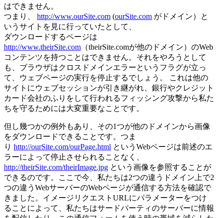
はできません。
つまり、
http://www.ourSite.com
(
ourSite.com
がドメイン）と
いうサイトを見に行っていたとして、
ダウンロードするページは
http://www.theirSite.com
（theirSite.comが他のドメイン）のWeb
コンテンツを持つことはできません。それをやろうとして
も、ブラウザはクロスドメインエラーというフラグが立っ
て、ウェブページの実行を停止するでしょう。 これは他の
サイトにウェブセッションが引き継がれ、銀行やクレジット
カード会社のふりをして行われるフィッシング攻撃から私た
ちを守るためには大変重要なことです。
但し幾つかの例外もあり、その1つが他のドメインから画像
をダウンロードできることです。つま
り
http://ourSite.com/ourPage.html
というWebページは前述のエ
ラーによって停止させられることなく、
http://theirSite.com/theirImage.jpg
という画像を参照することが
できるのです。ここで今、私たちは2つの違うドメイン上で2
つの違うWebサーバーのWebページが通信する方法を確認で
きました。イメージリクエストURLにパラメーターをつけ
ることによって、私たちはサードパーティのサーバーに情報