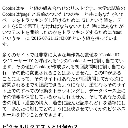
Cookieはキーと値の組み合わせのリストです。大学の試験の
Cookieは'page' と名前のついた1つのキーと共にあなたがいた
ページをトラッキングし続けるために '21' という値を、テ
ストを5日で完了しなければならないとした時にはあなたが
いつテストを開始したのかをトラッキングするために 'start'
というキーに '2016-07-21 12:43:08' という値を持っていま
す。
多くのサイトでは非常に大きな無作為な数値を 'Cookie ID'
や 'ユーザーID' と呼ばれる1つのCookie キーに割り当ててい
ます。その値はCookieが作成される初回訪問時に割り当てら
れ、その後に変更されることはありません。このIDがある
ことによって、そのサイトはあなたが1回訪問してから次に
訪問されるまでを認識できるようになり、望むならそのサイ
ト上でのすべての行動をトラッキングし、データベース上に
その情報を保管しているかもしれません。そしてあなたの過
去の利用（過去の購入、過去に読んだ記事など）を基準にし
て、あなたに対してどのように反映させていくかのビジネス
ルールを持つことができます。
ピクセルリクエストとは何か？