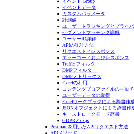
イベント Group
イベントデータ
カスタムパラメータ
計測値
ユーザートラッキングとプライバ
セグメントマッチング詳解
ユーザーID詳解
APIの認証方法
リクエストとレスポンス
エラーコードおよびレスポンス
Traffic フィルタ
DMPフィルター
DMPメトリックス
Excelの利用
コンテンツプロファイルの手動チ
ユーザーデータの取得
Excelワークブックによる辞書作
JSONオブジェクトによる辞書作
キーストロークモード辞書
GDPRとcx.js
Postman を用いたAPIリクエスト方法
APIメソッド