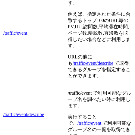
す。
例えば、指定された条件に合
致するトップ100のURL毎の
PV,UU,訪問数,平均滞在時間,
/traffic/event
ページ数,離脱数,直帰数を取
得したい場合などに利用しま
す。
URLの他に
も
/traffic/event/describe
で取得
できるグループを指定するこ
とができます。
/traffic/event で利用可能なグル
ープ名を調べたい時に利用し
ます。
/traffic/event/describe
実行すること
で、
/traffic/event
で利用可能な
グループ名の一覧を取得でき