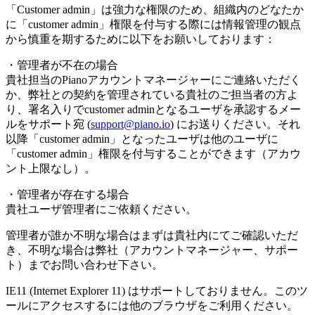
「Customer admin」は強力な権限のため、組織内のどなたか
に「customer admin」権限を付与する際には情報管理の観点
から慎重を期するために以下をお願いしております：
・管理者が不在の場合
貴社担当のPianoアカウントマネージャーにご連絡いただく
か、弊社との契約を管理されている貴社のご担当者の方よ
り、署名入りでcustomer adminとなるユーザを承認するメー
ルをサポート宛 (
support@piano.io
) にお送りください。それ
以降「customer admin」となったユーザは他のユーザに
「customer admin」権限を付与することができます（アカウ
ント上限なし）。
・管理者が存在する場合
貴社ユーザ管理者にご依頼ください。
管理者が誰か不明な場合はまずは貴社内にてご確認いただ
き、不明な場合は弊社（アカウントマネージャー、サポー
ト）までお問い合わせ下さい。
IE11 (Internet Explorer 11) はサポートしておりません。このツ
ールにアクセスするには他のブラウザをご利用ください。