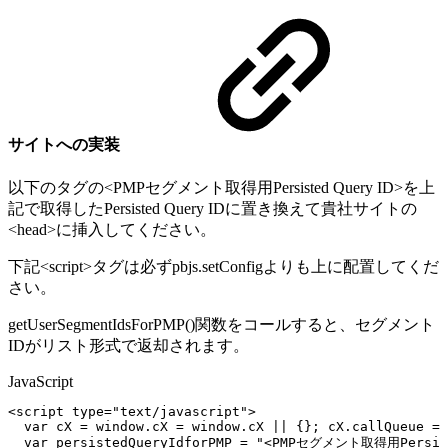
サイトへの実装
以下のタグの
<PMPセグメント取得用Persisted Query ID>
を上
記で取得したPersisted Query IDに置き換えて貴社サイトの
<head>に挿入してください。
下記<script>タグは必ずpbjs.setConfigよりも上に配置してくだ
さい。
getUserSegmentIdsForPMP()関数をコールすると、セグメント
IDがリスト形式で返却されます。
JavaScript
<
script
type
=
"text/javascript"
>
var
cX
=
window
.
cX
=
window
.
cX
||
{
}
;
cX
.
callQueue
=
var
persistedQueryIdforPMP
=
"<PMPセグメント取得用Persis