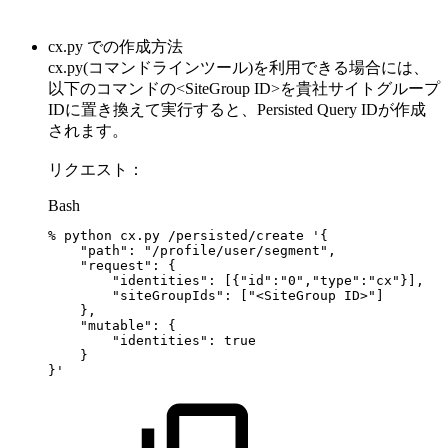
cx.py での作成方法
cx.py(コマンドラインツール)を利用できる場合には、
以下のコマンドの
<SiteGroup ID>
を貴社サイトグループ
IDに置き換えて実行すると、Persisted Query IDが作成
されます。
リクエスト：
Bash
%
python
cx.py
/persisted/create
'{
"path":
"/profile/user/segment",
"request":
{
"identities":
[{"id":"0","type":"cx"}],
"siteGroupIds":
["<SiteGroup
ID>"]
},
"mutable":
{
"identities":
true
}
}'