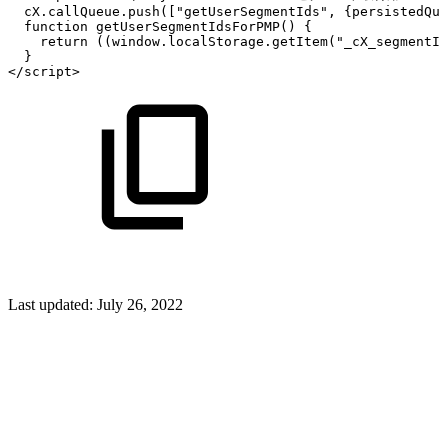
cX
.
callQueue
.
push
(
[
"getUserSegmentIds"
,
{
persistedQue
function
getUserSegmentIdsForPMP
(
)
{
return
(
(
window
.
localStorage
.
getItem
(
"_cX_segmentIn
}
<
/
script
>
Last updated:
July 26, 2022