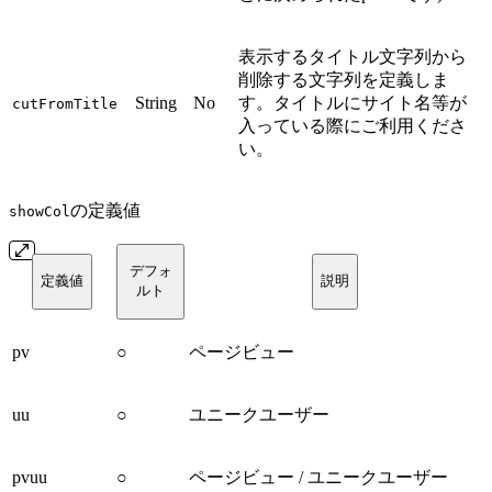
表示するタイトル文字列から
削除する文字列を定義しま
String
No
す。タイトルにサイト名等が
cutFromTitle
入っている際にご利用くださ
い。
の定義値
showCol
デフォ
定義値
説明
ルト
pv
○
ページビュー
uu
○
ユニークユーザー
pvuu
○
ページビュー / ユニークユーザー