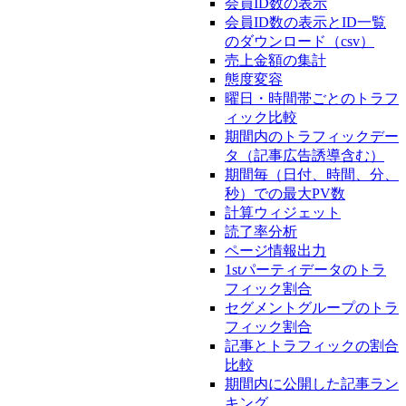
会員ID数の表示
会員ID数の表示とID一覧
のダウンロード（csv）
売上金額の集計
態度変容
曜日・時間帯ごとのトラフ
ィック比較
期間内のトラフィックデー
タ（記事広告誘導含む）
期間毎（日付、時間、分、
秒）での最大PV数
計算ウィジェット
読了率分析
ページ情報出力
1stパーティデータのトラ
フィック割合
セグメントグループのトラ
フィック割合
記事とトラフィックの割合
比較
期間内に公開した記事ラン
キング