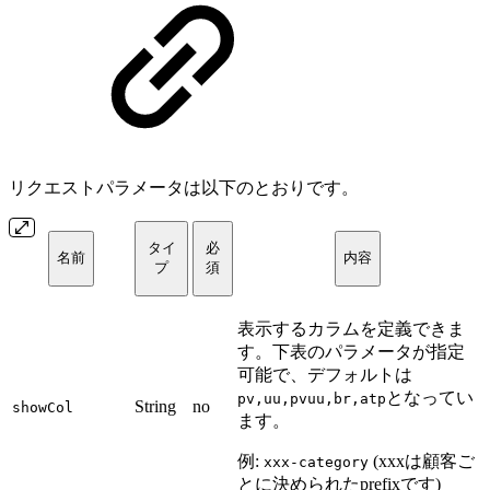
リクエストパラメータは以下のとおりです。
タイ
必
名前
内容
プ
須
表示するカラムを定義できま
す。下表のパラメータが指定
可能で、デフォルトは
となってい
pv,uu,pvuu,br,atp
String
no
showCol
ます。
例:
(xxxは顧客ご
xxx-category
とに決められたprefixです)