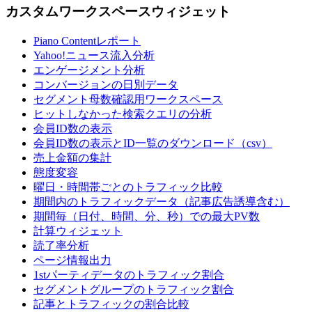
カスタムワークスペースウィジェット
Piano Contentレポート
Yahoo!ニュース流入分析
エンゲージメント分析
コンバージョンの日別データ
セグメント母数確認用ワークスペース
ヒットしなかった検索クエリの分析
会員ID数の表示
会員ID数の表示とID一覧のダウンロード（csv）
売上金額の集計
態度変容
曜日・時間帯ごとのトラフィック比較
期間内のトラフィックデータ（記事広告誘導含む）
期間毎（日付、時間、分、秒）での最大PV数
計算ウィジェット
読了率分析
ページ情報出力
1stパーティデータのトラフィック割合
セグメントグループのトラフィック割合
記事とトラフィックの割合比較