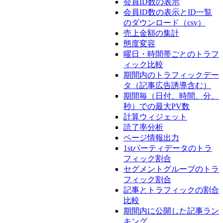
会員ID数の表示
会員ID数の表示とID一覧
のダウンロード（csv）
売上金額の集計
態度変容
曜日・時間帯ごとのトラフ
ィック比較
期間内のトラフィックデー
タ（記事広告誘導含む）
期間毎（日付、時間、分、
秒）での最大PV数
計算ウィジェット
読了率分析
ページ情報出力
1stパーティデータのトラ
フィック割合
セグメントグループのトラ
フィック割合
記事とトラフィックの割合
比較
期間内に公開した記事ラン
キング