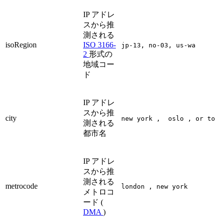
IP アドレ
スから推
測される
isoRegion
ISO 3166-
jp-13, no-03, us-wa
2
形式の
地域コー
ド
IP アドレ
スから推
city
new york , oslo , or tok
測される
都市名
IP アドレ
スから推
測される
metrocode
london , new york
メトロコ
ード (
DMA
)