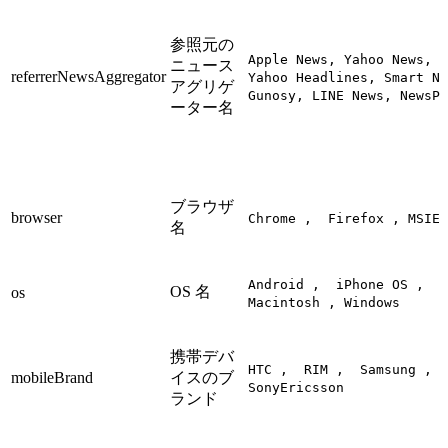
参照元の
Apple News, Yahoo News, M
ニュース
referrerNewsAggregator
Yahoo Headlines, Smart Ne
アグリゲ
Gunosy, LINE News, NewsPi
ーター名
ブラウザ
browser
Chrome , Firefox , MSIE
名
Android , iPhone OS ,
OS 名
os
Macintosh , Windows
携帯デバ
HTC , RIM , Samsung ,
mobileBrand
イスのブ
SonyEricsson
ランド