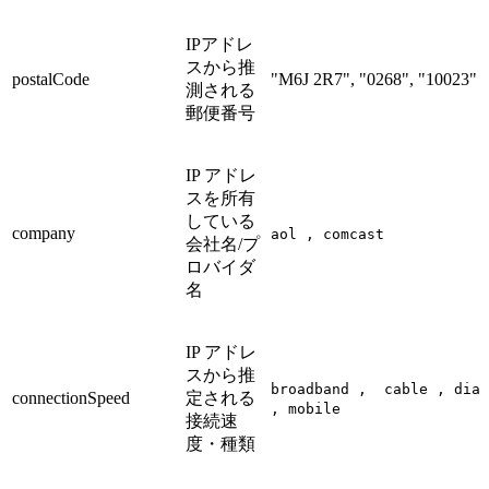
IPアドレ
スから推
postalCode
"M6J 2R7", "0268", "10023"
測される
郵便番号
IP アドレ
スを所有
している
company
aol , comcast
会社名/プ
ロバイダ
名
IP アドレ
スから推
broadband , cable , dial
connectionSpeed
定される
, mobile
接続速
度・種類