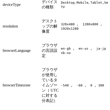
デバイス
,
,
Desktop
Mobile
Tablet,Sma
deviceType
の種類
TV
デスクト
320x480 , 1280x800 ,
resolution
ップの解
1920x1280
像度
ブラウザ
en-gb , en-us , ja-jp ,
browserLanguage
の言語設
nb-no
定
ブラウザ
が使用し
ているタ
browserTimezone
イムゾー
-540 , -60 , 0 , 300
ン（ UTC
に対する
分表記）