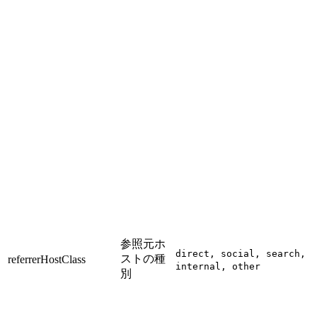
参照元ホ
direct, social, search,
ストの種
referrerHostClass
internal, other
別