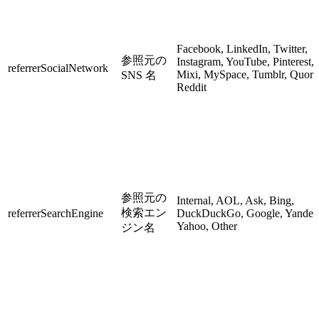
Facebook, LinkedIn, Twitter,
参照元の
Instagram, YouTube, Pinterest,
referrerSocialNetwork
Mixi, MySpace, Tumblr, Quora
SNS 名
Reddit
参照元の
Internal, AOL, Ask, Bing,
検索エン
referrerSearchEngine
DuckDuckGo, Google, Yandex
Yahoo, Other
ジン名