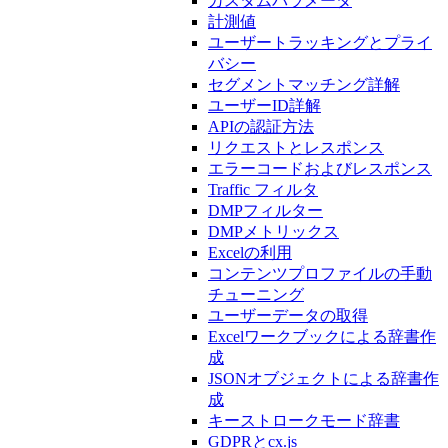
カスタムパラメータ
計測値
ユーザートラッキングとプライ
バシー
セグメントマッチング詳解
ユーザーID詳解
APIの認証方法
リクエストとレスポンス
エラーコードおよびレスポンス
Traffic フィルタ
DMPフィルター
DMPメトリックス
Excelの利用
コンテンツプロファイルの手動
チューニング
ユーザーデータの取得
Excelワークブックによる辞書作
成
JSONオブジェクトによる辞書作
成
キーストロークモード辞書
GDPRとcx.js