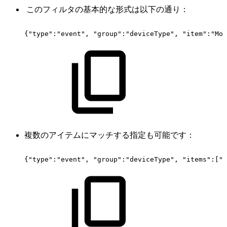
このフィルタの基本的な形式は以下の通り：
{"type":"event",
"group":"deviceType",
"item":"Mob
複数のアイテムにマッチする指定も可能です：
{"type":"event",
"group":"deviceType",
"items":["M