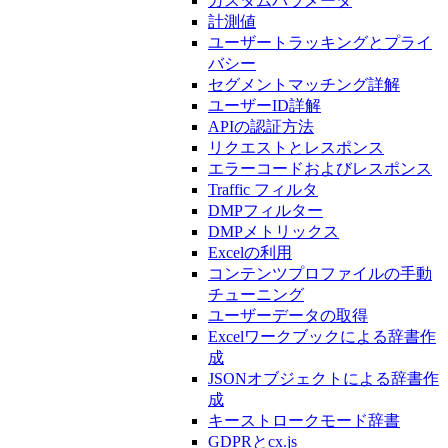
カスタムパラメータ
計測値
ユーザートラッキングとプライ
バシー
セグメントマッチング詳解
ユーザーID詳解
APIの認証方法
リクエストとレスポンス
エラーコードおよびレスポンス
Traffic フィルタ
DMPフィルター
DMPメトリックス
Excelの利用
コンテンツプロファイルの手動
チューニング
ユーザーデータの取得
Excelワークブックによる辞書作
成
JSONオブジェクトによる辞書作
成
キーストロークモード辞書
GDPRとcx.js