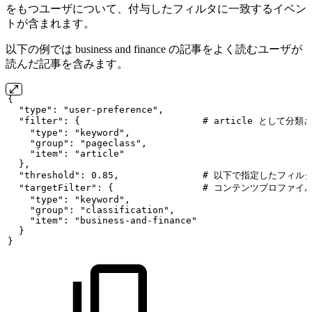
をもつユーザについて、付与したフィルタに一致するイベン
トが含まれます。
以下の例では business and finance の記事をよく読むユーザが
読んだ記事を含みます。
{
"type":
"user-preference",
"filter":
{
#
article
として分類
"type":
"keyword",
"group":
"pageclass",
"item":
"article"
},
"threshold":
0.85,
#
以下で指定したフィルタ
"targetFilter":
{
#
コンテンツプロファイ
"type":
"keyword",
"group":
"classification",
"item":
"business-and-finance"
}
}