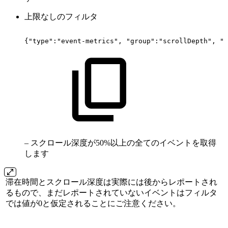
上限なしのフィルタ
{"type":"event-metrics",
"group":"scrollDepth",
"m
– スクロール深度が50%以上の全てのイベントを取得
します
滞在時間とスクロール深度は実際には後からレポートされ
るもので、まだレポートされていないイベントはフィルタ
では値が0と仮定されることにご注意ください。