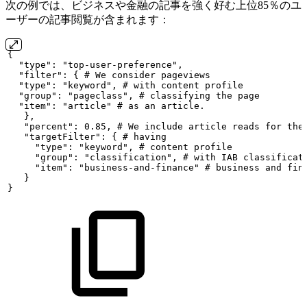
次の例では、ビジネスや金融の記事を強く好む上位85％のユ
ーザーの記事閲覧が含まれます：
{
"type":
"top-user-preference",
"filter":
{
#
We
consider
pageviews
"type":
"keyword",
#
with
content
profile
"group":
"pageclass",
#
classifying
the
page
"item":
"article"
#
as
an
article.
},
"percent":
0.85,
#
We
include
article
reads
for
the
"targetFilter":
{
#
having
"type":
"keyword",
#
content
profile
"group":
"classification",
#
with
IAB
classificat
"item":
"business-and-finance"
#
business
and
fin
}
}