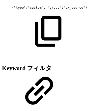
{"type":"custom",
"group":"cx_source"}
Keyword フィルタ