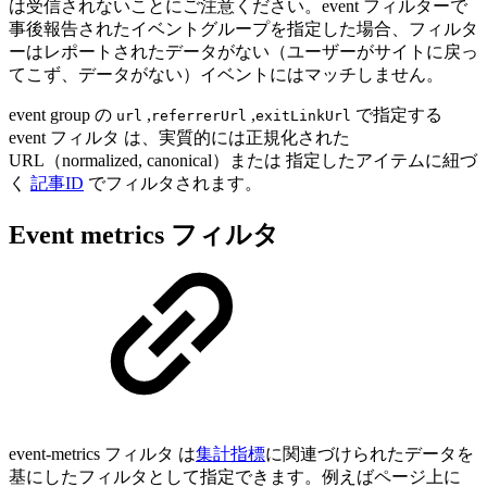
は受信されないことにご注意ください。event フィルターで
事後報告されたイベントグループを指定した場合、フィルタ
ーはレポートされたデータがない（ユーザーがサイトに戻っ
てこず、データがない）イベントにはマッチしません。
event group の
,
,
で指定する
url
referrerUrl
exitLinkUrl
event フィルタ は、実質的には正規化された
URL（normalized, canonical）または 指定したアイテムに紐づ
く
記事ID
でフィルタされます。
Event metrics フィルタ
event-metrics フィルタ は
集計指標
に関連づけられたデータを
基にしたフィルタとして指定できます。例えばページ上に