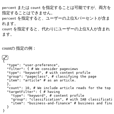
または
を指定することは可能ですが、両方を
percent
count
指定することはできません。
を指定すると、ユーザーの上位Xパーセントが含ま
percent
れます。
を指定すると、代わりにユーザーの上位X人が含まれ
count
ます。
countの 指定の例：
{
"type":
"user-preference",
"filter":
{
#
We
consider
pageviews
"type":
"keyword",
#
with
content
profile
"group":
"pageclass",
#
classifying
the
page
"item":
"article"
#
as
an
article.
},
"count":
10,
#
We
include
article
reads
for
the
top
"targetFilter":
{
#
having
"type":
"keyword",
#
content
profile
"group":
"classification",
#
with
IAB
classificati
"item":
"business-and-finance"
#
business
and
fina
}
}