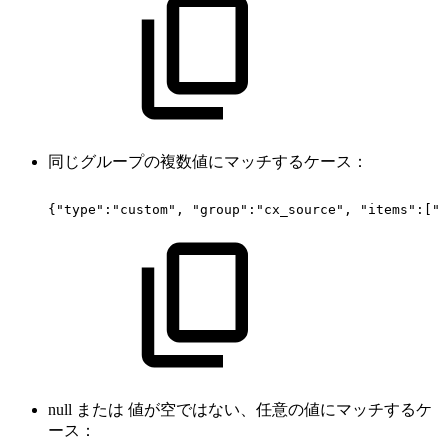
同じグループの複数値にマッチするケース：
{"type":"custom",
"group":"cx_source",
"items":["r
null または 値が空ではない、任意の値にマッチするケ
ース：