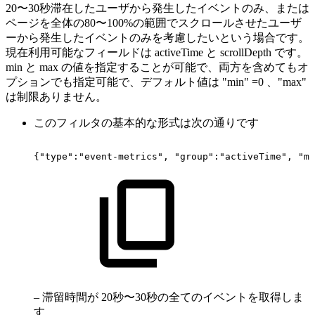
20〜30秒滞在したユーザから発生したイベントのみ、または
ページを全体の80〜100%の範囲でスクロールさせたユーザ
ーから発生したイベントのみを考慮したいという場合です。
現在利用可能なフィールドは activeTime と scrollDepth です。
min と max の値を指定することが可能で、両方を含めてもオ
プションでも指定可能で、デフォルト値は "min" =0 、"max"
は制限ありません。
このフィルタの基本的な形式は次の通りです
{"type":"event-metrics",
"group":"activeTime",
"mi
– 滞留時間が 20秒〜30秒の全てのイベントを取得しま
す