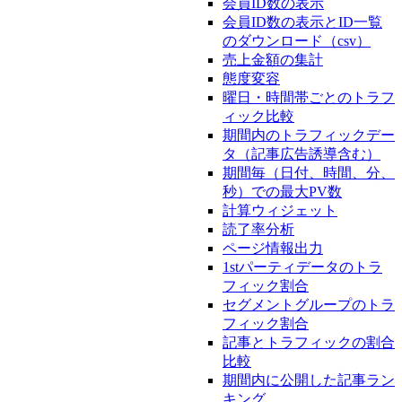
会員ID数の表示
会員ID数の表示とID一覧
のダウンロード（csv）
売上金額の集計
態度変容
曜日・時間帯ごとのトラフ
ィック比較
期間内のトラフィックデー
タ（記事広告誘導含む）
期間毎（日付、時間、分、
秒）での最大PV数
計算ウィジェット
読了率分析
ページ情報出力
1stパーティデータのトラ
フィック割合
セグメントグループのトラ
フィック割合
記事とトラフィックの割合
比較
期間内に公開した記事ラン
キング