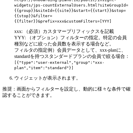
widgets/jps-countExternalUsers.html?siteGroupId=
{{group}}&siteId={{site}}&start={{start}}&stop=
{{stop}}&filter=
{{filter}}&prefix=xxx&customFilters=[YYY]
xxx: （必須）カスタマープリフィックスを記載
YYY: （オプション）フィルターの指定。特定の会員
種別などに絞った会員数を表示する場合など。
フィルタの指定例）会員データとして、xxx-planに、
standardを持つスタンダードプランの会員で絞る場合：
[{"type":"user-external","group":"xxx-
plan","item":"standard"}]
ウィジェットが表示されます。
推奨：画面からフィルターを設定し、動的に様々な条件で確
認することができます。