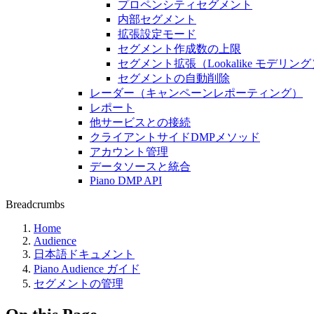
プロペンシティセグメント
内部セグメント
拡張設定モード
セグメント作成数の上限
セグメント拡張（Lookalike モデリン
セグメントの自動削除
レーダー（キャンペーンレポーティング）
レポート
他サービスとの接続
クライアントサイドDMPメソッド
アカウント管理
データソースと統合
Piano DMP API
Breadcrumbs
Home
Audience
日本語ドキュメント
Piano Audience ガイド
セグメントの管理