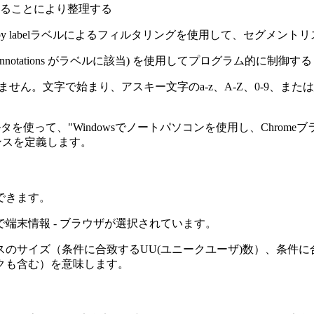
ることにより整理する
ents List using filter by labelラベルによるフィルタリングを
annotations がラベルに該当) を使用してプログラム的に制御する
なりません。文字で始まり、アスキー文字のa-z、A-Z、0-9
ィルタを使って、"Windowsでノートパソコンを使用し、Chro
ンスを定義します。
できます。
端末情報 - ブラウザが選択されています。
のサイズ（条件に合致するUU(ユニークユーザ)数）、条件
クも含む）を意味します。