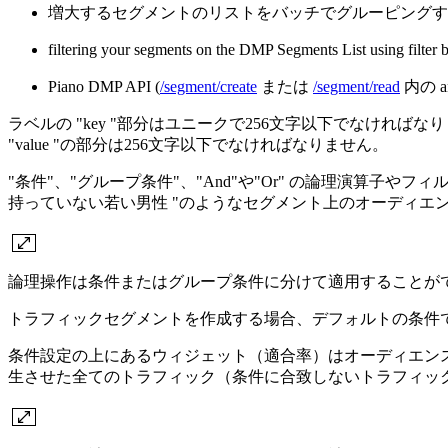
増大するセグメントのリストをバッチでグルーピングす
filtering your segments on the DMP Segm
Piano DMP API (
/segment/create
または
/segment/read
内の 
ラベルの "key "部分はユニークで256文字以下でなければ
"value "の部分は256文字以下でなければなりません。
"条件"、"グループ条件"、"And"や"Or" の論理演算子やフ
持っていない若い男性 "のようなセグメント上のオーディエ
論理操作は条件またはグループ条件に分けて適用することが
トラフィックセグメントを作成する場合、デフォルトの条件で
条件設定の上にあるウィジェット（適合率）はオーディエンス
生させた全てのトラフィック（条件に合致しないトラフィッ