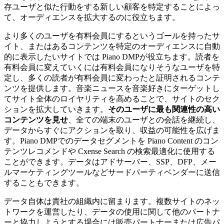
存ユーザと似た行動をする新しい顧客を特定することによっ
て、オーディエンスを拡大するのに役立ちます。
より多くのユーザを有料会員にするというゴールを持ったサ
イト、またはあるコンテンツを特定のオーディエンスに自動
的に表示したいサイトでは Piano DMPが役立ちます。読者を
有料会員に変えていくには有料会員になりそうなユーザを特
定し、多くの読者が有料会員に変わったと証明されるコンテ
ンツを提供します。音楽ニュースを音楽好きにターゲットし
てサイト全体のロイヤリティを高めることで、サイトのセク
ションを拡大していきます。
そのユーザに最も関連性の高い
コンテンツを見せ
、全ての端末のユーザとの会話を継続し、
データからすぐにアクションを取り、収益の可能性を広げま
す。Piano DMPでのデータセグメントを Piano Content のコン
テンツレコメンドや Cxense Search の検索最適化に使用する
ことができます。データはアドサーバー、SSP、DFP、メー
ルマーケティングツールなどサードパーティベンダーに送信
することもできます。
データ自体は貴社の組織内に留まります。複数サイトのネッ
トワークを運営したり、データの使用に関して他のパートナ
ーと協力しようとする場合には販売パートナーまたは広告パ