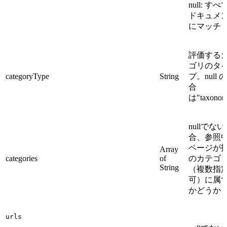
null: す
ドキュメ
にマッチ
評価する
ゴリのタ
categoryType
String
プ。null 
合
は"taxonom
nullでな
合、参照
ページが
Array
categories
of
のカテゴ
String
（複数指
可）に属
かどうか
urls