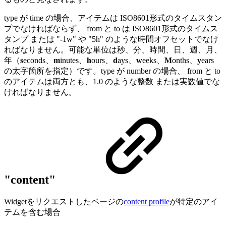
type が time の場合、アイテムは ISO8601形式のタイムスタン
プでなければならず、 from と to は ISO8601形式のタイムス
タンプ または "-1w" や "5h" のような時間オフセットでなけ
ればなりません。可能な単位は秒、分、時間、日、週、月、
年（
s
econds、
m
inutes、
h
ours、
d
ays、
w
eeks、
M
onths、
y
ears
の太字箇所を指定）です。type が number の場合、 from と to
のアイテムは両方とも、1.0 のような整数 または実数値でな
ければなりません。
"content"
Widgetをリクエストしたページの
content profile
が特定のアイ
テムを含む場合