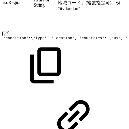
isoRegions
地域コード」(複数指定可)。例：
String
"itv london"
"condition":{"type":
"location",
"countries":
["us",
"