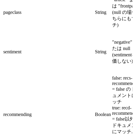
は "frontpa
pageclass
String
(null の
ちらにも
チ)
"negative"
たは null
sentiment
String
(sentimen
価しない).
false: recs-
recommend
= false 
ュメント
ッチ
true: recd-
recommend
recommending
Boolean
= false以
ドキュメ
にマッチ.