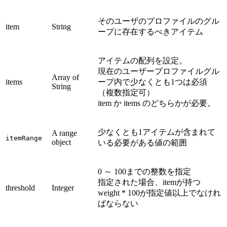
そのユーザのプロファイルのグル
item
String
ープに存在するべきアイテム
アイテムの配列を設定。
現在のユーザープロファイルグル
Array of
items
ープ内で少なくとも1つは必須
String
（複数指定可）
item か items のどちらかが必要。
少なくとも1アイテムが含まれて
A range
itemRange
object
いる必要がある値の範囲
0 ～ 100までの整数を指定
指定された場合、itemが持つ
threshold
Integer
weight * 100が指定値以上でなけれ
ばならない