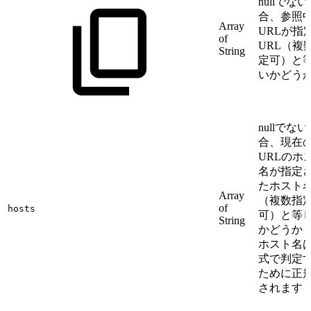
nullでな
合、参照
Array
URLが指
of
URL（複
String
定可）と
いかどう
nullでな
合、現在
URLのホ
名が指定
たホスト
Array
（複数指
of
hosts
可）と等
String
かどうか
ホスト名
式で判定
ために正
されます