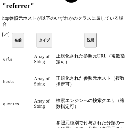
"referrer"
http参照元ホストが以下のいずれかのクラスに属している場
合
名前
タイプ
説明
正規化された参照元URL（複数指
Array of
urls
String
定可）
正規化された参照元ホスト（複数
Array of
hosts
String
指定可）
検索エンジンへの検索クエリ（複
Array of
queries
String
数指定可）
参照元種別で付与された分類の一