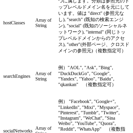
つに属します。分類は参照元のト
ップレベルドメイン名を元にして
います。値は "direct" (参照元な
し), "search" (既知の検索エンジ
Array of
hostClasses
String
ン), "social" (既知のソーシャルネ
ットワーク), "internal" (同じトッ
プレベルドメインからのアクセ
ス), "other"(外部ページ、クロスド
メインの参照元)（複数指定可）
例）"AOL", "Ask", "Bing",
Array of
"DuckDuckGo", "Google",
searchEngines
String
"Yandex", "Yahoo", "Baidu",
"qkankan" （複数指定可）
例） "Facebook", "Google+",
"LinkedIn", "Mixi", "Myspace",
"Pinterest", "Tumblr", "Twitter",
"Instagram", "WeChat", "Sina
Weibo", "YouTube", "Quora",
Array of
"Reddit", "WhatsApp" （複数指
socialNetworks