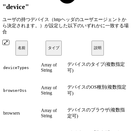
"device"
ユーザの持つデバイス（httpヘッダのユーザエージェントか
ら決定されます。）が設定した以下のいずれかに一致する場
合
名前
タイプ
説明
デバイスのタイプ(複数指定
Array of
deviceTypes
String
可)
デバイスのOS種別(複数指定
Array of
browserOss
String
可)
デバイスのブラウザ(複数指
Array of
browsers
String
定可)