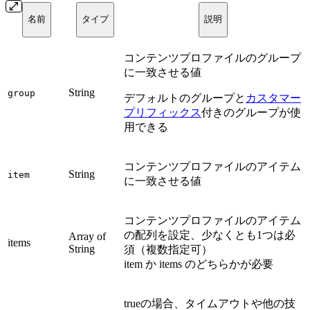
名前
タイプ
説明
コンテンツプロファイルのグループ
に一致させる値
String
group
デフォルトのグループと
カスタマー
プリフィックス
付きのグループが使
用できる
コンテンツプロファイルのアイテム
String
item
に一致させる値
コンテンツプロファイルのアイテム
の配列を設定、少なくとも1つは必
Array of
items
String
須（複数指定可）
item か items のどちらかが必要
trueの場合、タイムアウトや他の技