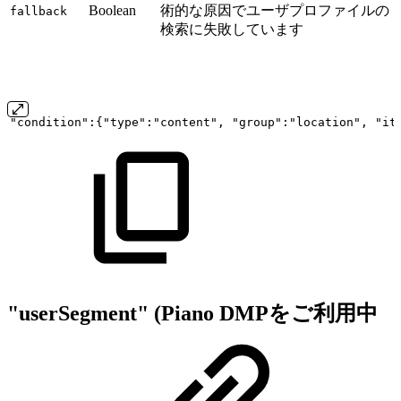
Boolean
術的な原因でユーザプロファイルの
fallback
検索に失敗しています
"condition":{"type":"content",
"group":"location",
"it
"userSegment"
(Piano DMPをご利用中