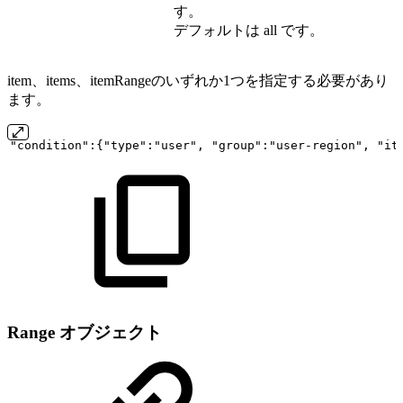
す。
デフォルトは all です。
item、items、itemRangeのいずれか1つを指定する必要があり
ます。
"condition":{"type":"user",
"group":"user-region",
"it
Range オブジェクト