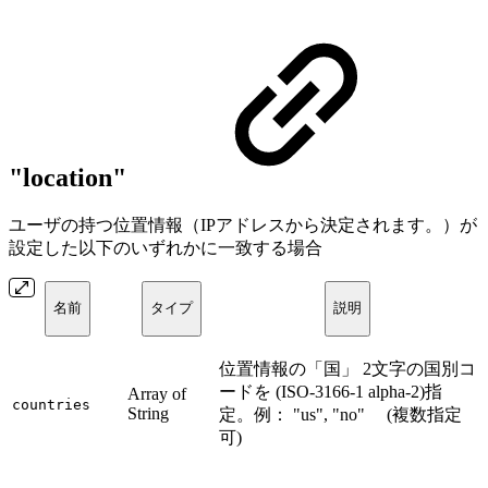
"location"
ユーザの持つ位置情報（IPアドレスから決定されます。）が
設定した以下のいずれかに一致する場合
名前
タイプ
説明
位置情報の「国」 2文字の国別コ
ードを (ISO-3166-1 alpha-2)指
Array of
countries
String
定。例： "us", "no" (複数指定
可)