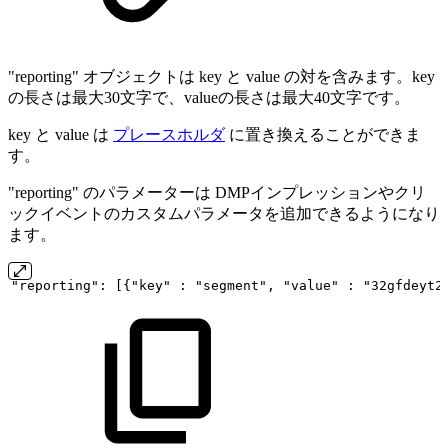
"reporting" オブジェクトは key と value の対を含みます。key
の長さは最大30文字で、valueの長さは最大40文字です。
key と value は
プレースホルダ
に置き換えることができま
す。
"reporting" のパラメーターは DMPインプレッションやクリ
ックイベントのカスタムパラメータを追加できるようになり
ます。
"reporting":
[{"key"
:
"segment",
"value"
:
"32gfdeyt2