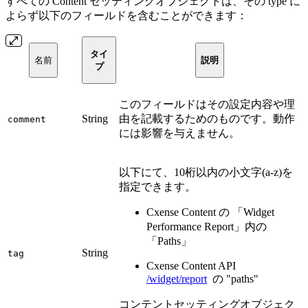
すべての Content セッティングオブジェクトは、その type に
よらず以下のフィールドを含むことができます：
タイ
名前
説明
プ
このフィールドはその設定内容や理
String
由を記載するためのものです。動作
comment
には影響を与えません。
以下にて、10桁以内の小文字(a-z)を
指定できます。
Cxense Content の 「Widget
Performance Report」内の
「Paths」
String
tag
Cxense Content API
/widget/report
の "paths"
コンテントセッティングオブジェク