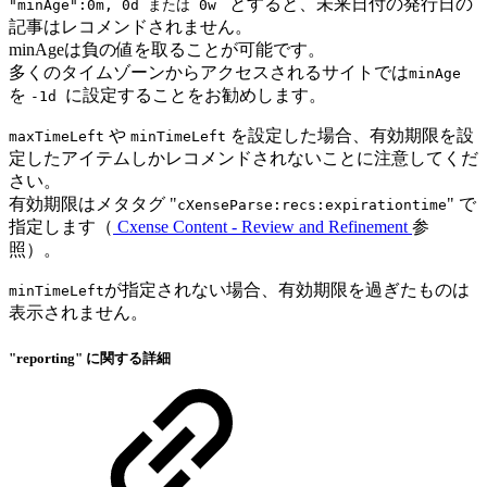
とすると、未来日付の発行日の
"minAge":0m, 0d または 0w
記事はレコメンドされません。
minAgeは負の値を取ることが可能です。
多くのタイムゾーンからアクセスされるサイトでは
minAge
を
に設定することをお勧めします。
-1d
や
を設定した場合、有効期限を設
maxTimeLeft
minTimeLeft
定したアイテムしかレコメンドされないことに注意してくだ
さい。
有効期限はメタタグ "
" で
cXenseParse:recs:expirationtime
指定します（
Cxense Content - Review and Refinement
参
照）。
が指定されない場合、有効期限を過ぎたものは
minTimeLeft
表示されません。
"reporting" に関する詳細