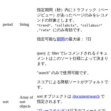
指定期間（秒）内にトラフィック（ペー
ジビュー）があったページのみをレコメ
ンドの対象とします。
period
String
"trend", "collabctx", "collabusr"
にのみ有効です。
,"rate"
指定可能な
期間
の最大値： 7日
query と filter でレコメンドされるドキュ
メントはこのソート仕様によって決まり
ます。
"search" のみで使用可能です。
スコアによる降順ソートがデフォルトで
す。
sort オブジェクトは
/document/search
で
Array of
指定されます。
sort
sort
objects
プレースホルダ
は以下のフィールドで