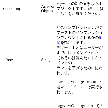
key/valueの対の値をもつオ
Array of
ブジェクトです。 詳しくは
reporting
Objects
こちら
をご確認ください。
どのインプレッションがデ
ブーストのインプレッショ
ンでカウントされるかの
期
間
を指定します。
デブーストとはユーザーが
すでにレコメンドされた
（あるいは読んだ）ドキュ
deboost
String
メントの
ランクを下げるために使わ
れます。
macthingMode が "recent" の
場合、デブーストは実行さ
れません。
pageviewCappingについての