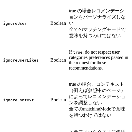
true の場合レコメンデーシ
ョンをパーソナライズしな
Boolean
い
ignoreUser
全てのマッチングモードで
意味を持つわけではない
If
, do not respect user
true
categories preferences passed in
Boolean
ignoreUserLikes
the request for these
recommendations.
true の場合、コンテキスト
（例えば参照中のページ）
によってレコメンデーショ
Boolean
ignoreContext
ンを調整しない
全てのmatchingModeで意味
を持つわけではない
トラフィッククエリに使用