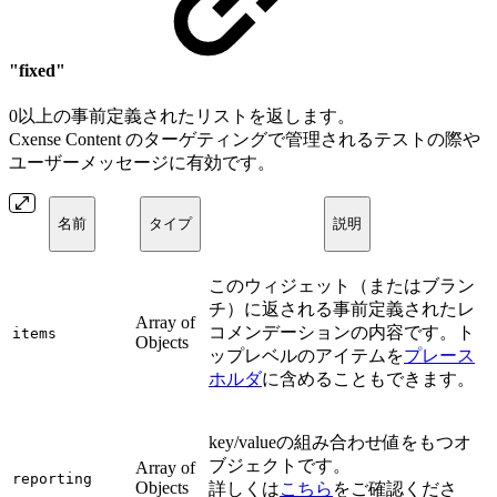
"fixed"
0以上の事前定義されたリストを返します。
Cxense Content のターゲティングで管理されるテストの際や
ユーザーメッセージに有効です。
名前
タイプ
説明
このウィジェット（またはブラン
チ）に返される事前定義されたレ
Array of
コメンデーションの内容です。ト
items
Objects
ップレベルのアイテムを
プレース
ホルダ
に含めることもできます。
key/valueの組み合わせ値をもつオ
ブジェクトです。
Array of
reporting
Objects
詳しくは
こちら
をご確認くださ