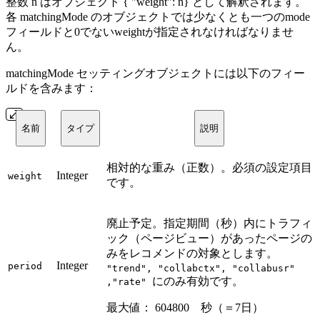
整数 n はオブジェクト { "weight": n} として解釈されます。
各 matchingMode のオブジェクトでは少なくとも一つのmode
フィールドと0でないweightが指定されなければなりませ
ん。
matchingMode セッティングオブジェクトには以下のフィー
ルドを含みます：
名前
タイプ
説明
相対的な重み（正数）。必須の設定項目
Integer
weight
です。
廃止予定。指定期間（秒）内にトラフィ
ック（ページビュー）があったページの
みをレコメンドの対象とします。
Integer
period
"trend", "collabctx", "collabusr"
にのみ有効です。
,"rate"
最大値： 604800 秒（＝7日）