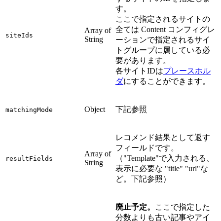
す。
ここで指定されるサイトの
全ては Content コンフィグレ
Array of
siteIds
String
ーションで指定されるサイ
トグループに属している必
要があります。
各サイトIDは
プレースホル
ダ
にすることができます。
Object
下記参照
matchingMode
レコメンド結果として返す
フィールドです。
Array of
（"Template"で入力される、
resultFields
String
表示に必要な "title" "url"な
ど。下記参照）
廃止予定。
ここで指定した
分数よりも古い記事やアイ