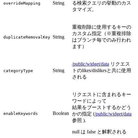
String
る検索クエリの挙動のカス
overrideMapping
タマイズ。
重複削除に使用するキーの
カスタム指定（※重複排除
String
duplicateRemovalKey
はブランチ毎でのみ行われ
ます）
/public/widget/data
リクエス
String
トのlikes/dislikesと共に使用
categoryType
される
リクエストに含まれるキー
ワードによって
結果をブーストするかどう
Boolean
enableKeywords
かの指定 (
/public/widget/data
参照 ).
null は false と解釈される