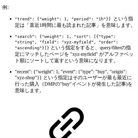
例:
という指
"trend": {"weight": 1, "period": "1h"}}
定は「直近1時間に最も読まれた記事」を意味します。
"search": {"weight": 1, "sort": [{"type":
"string", "field": "xyz-myfield", "order":
という指定をすると、query/filterの指
"ascending"}]}
定にマッチしたページを "xyz-myfield" がアルファベッ
ト順にソートして返すという意味になります。
"recent": {"weight": 1, "event": {"type": "buy", "origin":
"xyz-shop"}} という指定はそのユーザーが最も最近に
行った購入（DMPの"buy"イベントが発生した記事)を
意味します。