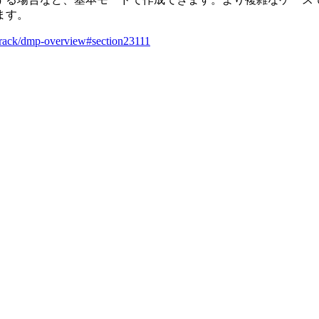
ます。
o/track/dmp-overview#section23111