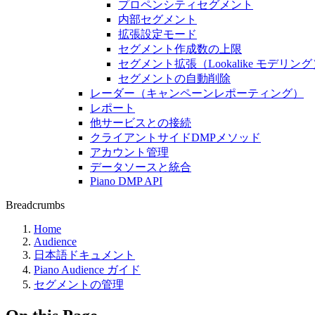
プロペンシティセグメント
内部セグメント
拡張設定モード
セグメント作成数の上限
セグメント拡張（Lookalike モデリン
セグメントの自動削除
レーダー（キャンペーンレポーティング）
レポート
他サービスとの接続
クライアントサイドDMPメソッド
アカウント管理
データソースと統合
Piano DMP API
Breadcrumbs
Home
Audience
日本語ドキュメント
Piano Audience ガイド
セグメントの管理