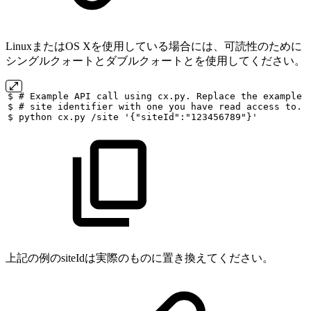
LinuxまたはOS Xを使用している場合には、可読性のために
シングルクォートとダブルクォートとを使用してください。
$
#
Example
API
call
using
cx.py.
Replace
the
example
$
#
site
identifier
with
one
you
have
read
access
to.
$
python
cx.py
/site
'{"siteId":"123456789"}'
上記の例のsiteIdは実際のものに置き換えてください。