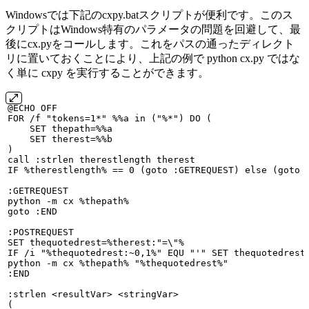
Windowsでは下記のcxpy.batスクリプトが便利です。このス
クリプトはWindows特有のパラメータの問題を回避して、最
後にcx.pyをコールします。これをパスの通ったディレクト
リに置いておくことにより、上記の例で python cx.py ではな
く単に cxpy を実行することができます。
@ECHO
OFF
FOR
/f
"tokens=1*"
%%a
in
("%*")
DO
(
SET
thepath=%%a
SET
therest=%%b
)
call
:strlen
therestlength
therest
IF
%therestlength%
==
0
(goto
:GETREQUEST)
else
(goto
:GETREQUEST
python
-m
cx
%thepath%
goto
:END
:POSTREQUEST
SET
thequotedrest=%therest:"=\"%
IF
/i
"%thequotedrest:~0,1%"
EQU
"'"
SET
thequotedrest
python
-m
cx
%thepath%
"%thequotedrest%"
:END
:strlen
<resultVar>
<stringVar>
(