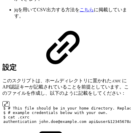
jqを用いてCSV出力する方法を
こちら
に掲載していま
す。
設定
このスクリプトは、ホームディレクトリに置かれた.cxrc に
API認証キーが記載されていることを前提としています。こ
のファイルを作成し、以下のように記載をしてください：
$
#
This
file
should
be
in
your
home
directory.
Replac
$
#
example
credentials
below
with
your
own.
$
cat
.cxrc
authentication
john.doe@example.com
api&user&12345678a