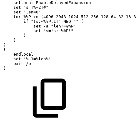
setlocal
EnableDelayedExpansion
set
"s=!%~2!#"
set
"len=0"
for
%%P
in
(4096
2048
1024
512
256
128
64
32
16
8
if
"!s:~%%P,1!"
NEQ
""
(
set
/a
"len+=%%P"
set
"s=!s:~%%P!"
)
)
)
(
endlocal
set
"%~1=%len%"
exit
/b
)