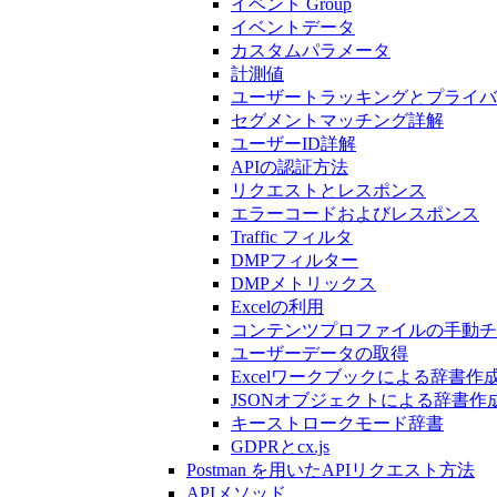
イベント Group
イベントデータ
カスタムパラメータ
計測値
ユーザートラッキングとプライバ
セグメントマッチング詳解
ユーザーID詳解
APIの認証方法
リクエストとレスポンス
エラーコードおよびレスポンス
Traffic フィルタ
DMPフィルター
DMPメトリックス
Excelの利用
コンテンツプロファイルの手動チ
ユーザーデータの取得
Excelワークブックによる辞書作
JSONオブジェクトによる辞書作
キーストロークモード辞書
GDPRとcx.js
Postman を用いたAPIリクエスト方法
APIメソッド