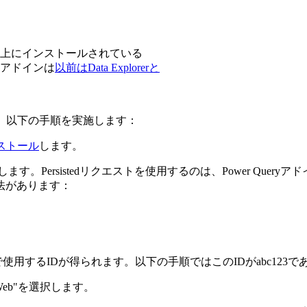
ws上にインストールされている
このアドインは
以前はData Explorerと
するには、以下の手順を実施します：
ストール
します。
します。Persistedリクエストを使用するのは、Power Qu
方法があります：
Iで使用するIDが得られます。以下の手順ではこのIDがabc123
m Web"を選択します。