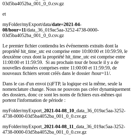
03d5ba4052ba_001_0_0.csv.gz
et
myFolder/myExport/data/
date=2021-04-
08/hour=11
/data_36_019ac5aa-3252-4738-0000-
03d5ba4052ba_001_0_0.csv.gz
Le premier fichier contiendra les événements extraits dont la
propriété hit_time_utc est comprise entre 10:00:00 et 10:59:59, le
deuxième ceux dont la propriété hit_time_utc est comprise entre
11:00:00 et 11:59:59. Si au prochain tour de boucle il y a de
nouvelles données comprises entre 11:00:00 et 11:59:59, de
nouveaux fichiers seront créés dans le dossier /hour=11/.
Dans le cas d'un envoi (s)FTP, la logique est la même, seule la
nomenclature change. Nous ne pouvons pas créer dynamiquement
des dossiers, donc ce sont les noms de fichiers eux-mêmes qui
portent l'information de période :
myFolder/myExport_
2021-04-08_10
_data_36_019ac5aa-3252-
4738-0000-03d5ba4052ba_001_0_0.csv.gz
myFolder/myExport_
2021-04-08_11
_data_36_019ac5aa-3252-
4738-0000-03d5ba4052ba_001_0_0.csv.gz