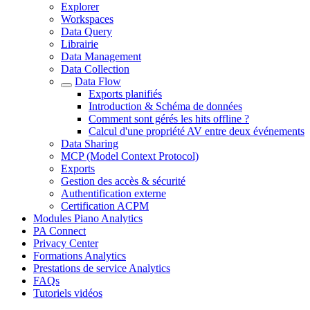
Explorer
Workspaces
Data Query
Librairie
Data Management
Data Collection
Data Flow
Exports planifiés
Introduction & Schéma de données
Comment sont gérés les hits offline ?
Calcul d'une propriété AV entre deux événements
Data Sharing
MCP (Model Context Protocol)
Exports
Gestion des accès & sécurité
Authentification externe
Certification ACPM
Modules Piano Analytics
PA Connect
Privacy Center
Formations Analytics
Prestations de service Analytics
FAQs
Tutoriels vidéos