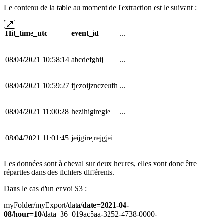
Le contenu de la table au moment de l'extraction est le suivant :
Hit_time_utc
event_id
...
08/04/2021 10:58:14
abcdefghij
...
08/04/2021 10:59:27
fjezoijznczeufh
...
08/04/2021 11:00:28
hezihigiregie
...
08/04/2021 11:01:45
jeijgirejrejgjei
...
Les données sont à cheval sur deux heures, elles vont donc être
réparties dans des fichiers différents.
Dans le cas d'un envoi S3 :
myFolder/myExport/data/
date=2021-04-
08/hour=10
/data_36_019ac5aa-3252-4738-0000-