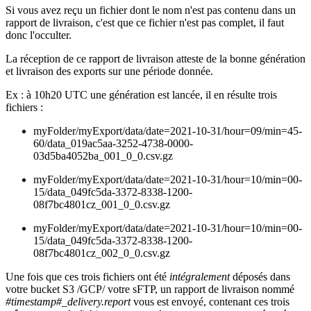
Si vous avez reçu un fichier dont le nom n'est pas contenu dans un
rapport de livraison, c'est que ce fichier n'est pas complet, il faut
donc l'occulter.
La réception de ce rapport de livraison atteste de la bonne génération
et livraison des exports sur une période donnée.
Ex : à 10h20 UTC une génération est lancée, il en résulte trois
fichiers :
myFolder/myExport/data/date=2021-10-31/hour=09/min=45-
60/data_019ac5aa-3252-4738-0000-
03d5ba4052ba_001_0_0.csv.gz
myFolder/myExport/data/date=2021-10-31/hour=10/min=00-
15/data_049fc5da-3372-8338-1200-
08f7bc4801cz_001_0_0.csv.gz
myFolder/myExport/data/date=2021-10-31/hour=10/min=00-
15/data_049fc5da-3372-8338-1200-
08f7bc4801cz_002_0_0.csv.gz
Une fois que ces trois fichiers ont été
intégralement
déposés dans
votre bucket S3 /GCP/ votre sFTP, un rapport de livraison nommé
#timestamp#_delivery.report
vous est envoyé, contenant ces trois