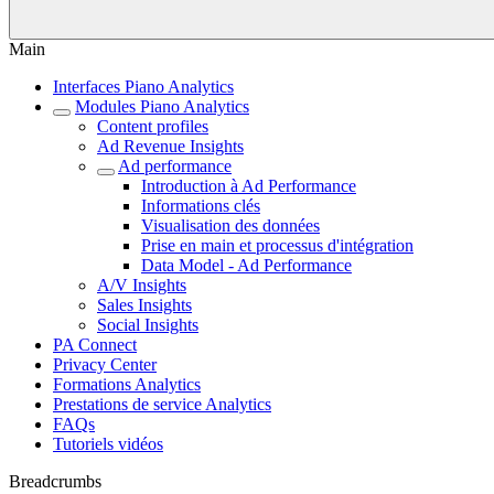
Main
Interfaces Piano Analytics
Modules Piano Analytics
Content profiles
Ad Revenue Insights
Ad performance
Introduction à Ad Performance
Informations clés
Visualisation des données
Prise en main et processus d'intégration
Data Model - Ad Performance
A/V Insights
Sales Insights
Social Insights
PA Connect
Privacy Center
Formations Analytics
Prestations de service Analytics
FAQs
Tutoriels vidéos
Breadcrumbs