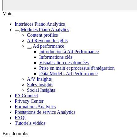
Main
Interfaces Piano Analytics
Modules Piano Analytics
Content profiles
Ad Revenue Insights
Ad performance
Introduction à Ad Performance
Informations clés
Visualisation des données
Prise en main et processus d'intégration
Data Model - Ad Performance
A/V Insights
Sales Insights
Social Insights
PA Connect
Privacy Center
Formations Analytics
Prestations de service Analytics
FAQs
Tutoriels vidéos
Breadcrumbs