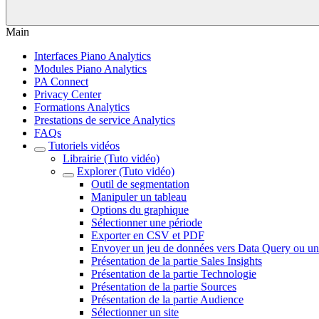
Main
Interfaces Piano Analytics
Modules Piano Analytics
PA Connect
Privacy Center
Formations Analytics
Prestations de service Analytics
FAQs
Tutoriels vidéos
Librairie (Tuto vidéo)
Explorer (Tuto vidéo)
Outil de segmentation
Manipuler un tableau
Options du graphique
Sélectionner une période
Exporter en CSV et PDF
Envoyer un jeu de données vers Data Query ou un
Présentation de la partie Sales Insights
Présentation de la partie Technologie
Présentation de la partie Sources
Présentation de la partie Audience
Sélectionner un site