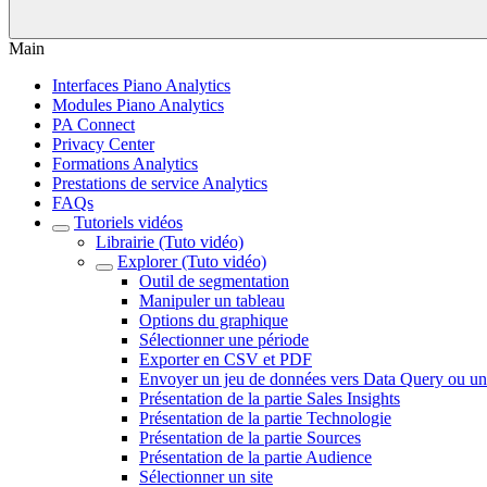
Main
Interfaces Piano Analytics
Modules Piano Analytics
PA Connect
Privacy Center
Formations Analytics
Prestations de service Analytics
FAQs
Tutoriels vidéos
Librairie (Tuto vidéo)
Explorer (Tuto vidéo)
Outil de segmentation
Manipuler un tableau
Options du graphique
Sélectionner une période
Exporter en CSV et PDF
Envoyer un jeu de données vers Data Query ou un
Présentation de la partie Sales Insights
Présentation de la partie Technologie
Présentation de la partie Sources
Présentation de la partie Audience
Sélectionner un site