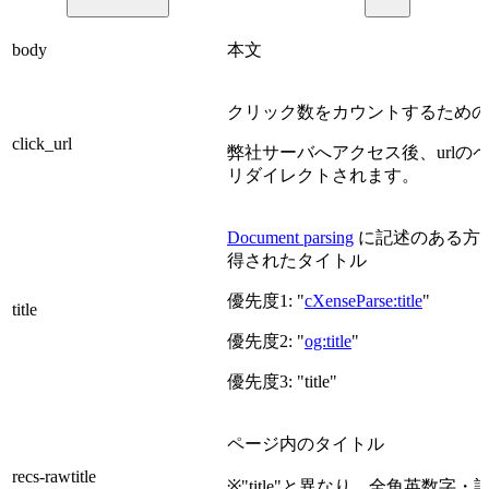
body
本文
クリック数をカウントするための
click_url
弊社サーバへアクセス後、urlの
リダイレクトされます。
Document parsing
に記述のある方
得されたタイトル
優先度1: "
cXenseParse:title
"
title
優先度2: "
og:title
"
優先度3: "title"
ページ内のタイトル
recs-rawtitle
※"title"と異なり、全角英数字・