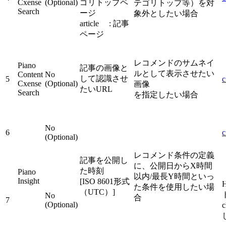
Cxense
(Optional)
ゴリトップペ
テゴリトップ等）を対
Search
ージ
象外としたい場合
article : 記事
ページ
レコメンドのサムネイ
Piano
記事の画像と
ルとして表示させたい
Content
No
して認識させ
5
c
Cxense
(Optional)
画像
たいURL
Search
を指定したい場合
No
6
c
(Optional)
レコメンド条件の定義
記事を公開し
に、公開日からX時間
た時刻
Piano
以内/最長Y時間といっ
Insight
[ISO 8601形式
た条件を使用したい場
（UTC）]
No
合
7
(Optional)