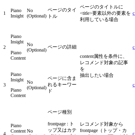
ページのタイトルに
ページのタイ
Piano
No
1
<title>要素以外の要素を
c
Insight
(Optional)
トル
利用している場合
Piano
Insight
No
ページの詳細
2
c
(Optional)
Piano
content属性を条件に、
Content
レコメンド対象の記事
を
Piano
抽出したい場合
ページに含ま
Insight
No
れるキーワー
3
c
(Optional)
Piano
ド
Content
ページ種別
frontpage : ト
レコメンド対象から
Piano
ップ又はカテ
frontpage（トップ・カ
Content
No
4
c