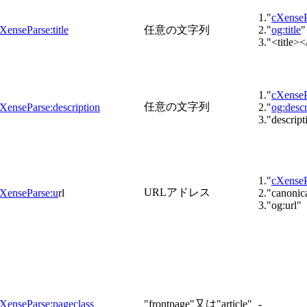
1."
cXensePa
XenseParse:title
任意の文字列
2."
og:title
"
3."<title></
1."
cXenseP
任意の文字列
XenseParse:description
2."
og:descr
3."descript
1."
cXenseP
URLアドレス
XenseParse:u
rl
2."canonic
3."og:url"
XenseParse:pageclass
"frontpage"又は"article"
-