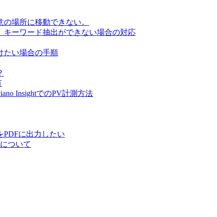
意の場所に移動できない。
、キーワード抽出ができない場合の対応
けたい場合の手順
？
有
 InsightでのPV計測方法
PDFに出力したい
の計測について