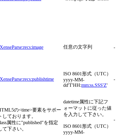
任意の文字列
XenseParse:recs:image
-
ISO 8601形式（UTC）
XenseParse:recs:publishtime
-
yyyy-MM-
dd'T'HH:
mm:ss.SSS'Z
'
datetime属性に下記フ
ォーマットに従った値
HTML5の<time>要素をサポー
を入力して下さい。
トしております。
-
class属性に"published"を指定
ISO 8601形式（UTC）
して下さい。
yyyy-MM-