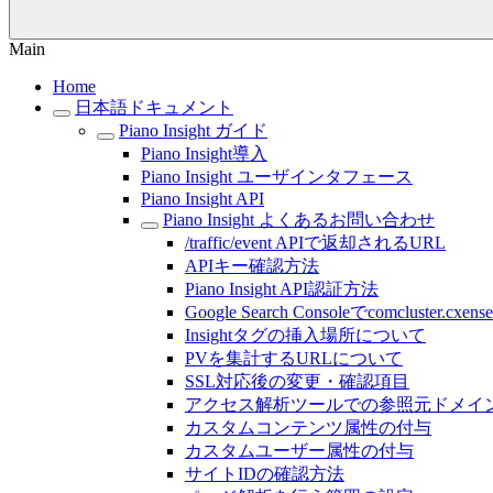
Main
Home
日本語ドキュメント
Piano Insight ガイド
Piano Insight導入
Piano Insight ユーザインタフェース
Piano Insight API
Piano Insight よくあるお問い合わせ
/traffic/event APIで返却されるURL
APIキー確認方法
Piano Insight API認証方法
Google Search Consoleでcomcl
Insightタグの挿入場所について
PVを集計するURLについて
SSL対応後の変更・確認項目
アクセス解析ツールでの参照元ドメイ
カスタムコンテンツ属性の付与
カスタムユーザー属性の付与
サイトIDの確認方法