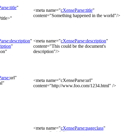
rse:title
"
<meta name="
cXenseParse:title
"
content="Something happened in the world"/>
title>"
arse:description
"
<meta name="
cXenseParse:description
"
iption
"
content="This could be the document's
ion"
description"/>
arse:
url"
<meta name="cXenseParse:url"
al"
content="http://www.foo.com/1234.html" />
<meta name="
cXenseParse:pageclass
"