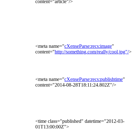
content="article"/>
<meta name="
cXenseParse:recs:image
"
content="
http://something.com/really/cool.jpg"/
>
<meta name="
cXenseParse:recs:publishtime
"
content="2014-08-28T18:11:24.802Z"/>
<time class="published" datetime="2012-03-
01T13:00:00Z">