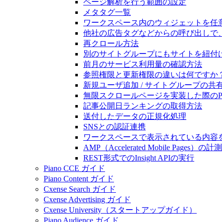
ページ解析を行う範囲の設定
メタタグ一覧
ワークスペース内のウィジェットを任
他社の広告タグなどからの呼び出しで
再クロール方法
別のサイトグループにもサイトを紐付
前月のサービス利用量の確認方法
参照権限と更新権限の違いは何ですか
新規ユーザ追加 / サイトグループの共
無限スクロールページを実装した際のPiano
記事公開日ランキングの取得方法
送付したデータの正規化処理
SNSとの認証連携
ワークスペースで表示されている内容を
AMP（Accelerated Mobile Pages）
REST形式でのInsight APIの実行
Piano CCE ガイド
Piano Content ガイド
Cxense Search ガイド
Cxense Advertising ガイド
Cxense University（スタートアップガイド）
Piano Audience ガイド