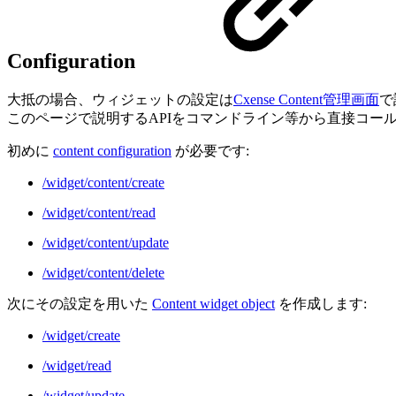
Configuration
大抵の場合、ウィジェットの設定は
Cxense Content管理画面
で
このページで説明するAPIをコマンドライン等から直接コー
初めに
content configuration
が必要です:
/widget/content/create
/widget/content/read
/widget/content/update
/widget/content/delete
次にその設定を用いた
Content widget object
を作成します:
/widget/create
/widget/read
/widget/update