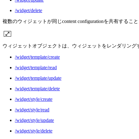
/widget/delete
複数のウィジェットが同じcontent configurationを共有す
ウィジェットオブジェクトは、ウィジェットをレンダリング
/widget/template/create
/widget/template/read
/widget/template/update
/widget/template/delete
/widget/style/create
/widget/style/read
/widget/style/update
/widget/style/delete