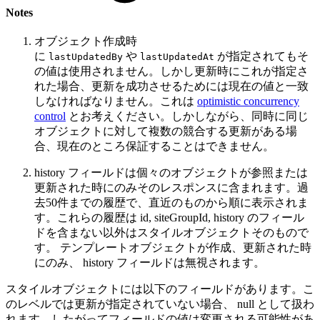
Notes
オブジェクト作成時
に
や
が指定されてもそ
lastUpdatedBy
lastUpdatedAt
の値は使用されません。しかし更新時にこれが指定さ
れた場合、更新を成功させるためには現在の値と一致
しなければなりません。これは
optimistic concurrency
control
とお考えください。しかしながら、同時に同じ
オブジェクトに対して複数の競合する更新がある場
合、現在のところ保証することはできません。
history フィールドは個々のオブジェクトが参照または
更新された時にのみそのレスポンスに含まれます。過
去50件までの履歴で、直近のものから順に表示されま
す。これらの履歴は id, siteGroupId, history のフィール
ドを含まない以外はスタイルオブジェクトそのもので
す。 テンプレートオブジェクトが作成、更新された時
にのみ、 history フィールドは無視されます。
スタイルオブジェクトには以下のフィールドがあります。こ
のレベルでは更新が指定されていない場合、 null として扱わ
れます。したがってフィールドの値は変更される可能性があ