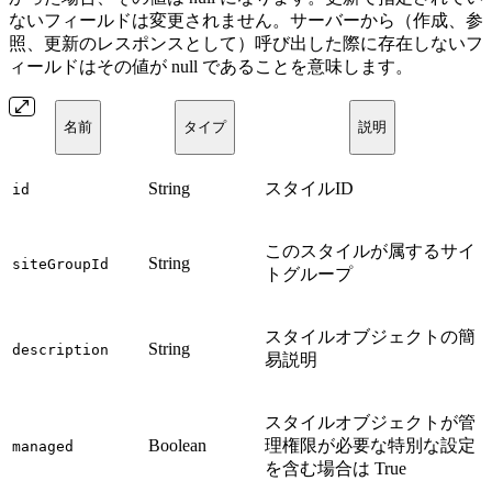
ないフィールドは変更されません。サーバーから（作成、参
照、更新のレスポンスとして）呼び出した際に存在しないフ
ィールドはその値が null であることを意味します。
名前
タイプ
説明
String
スタイルID
id
このスタイルが属するサイ
String
siteGroupId
トグループ
スタイルオブジェクトの簡
String
description
易説明
スタイルオブジェクトが管
Boolean
理権限が必要な特別な設定
managed
を含む場合は True