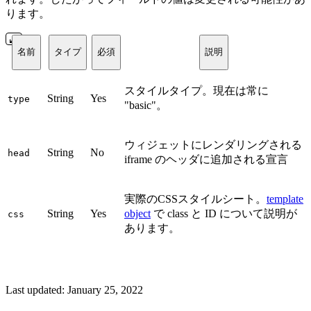
ります。
名前
タイプ
必須
説明
スタイルタイプ。現在は常に
String
Yes
type
"basic"。
ウィジェットにレンダリングされる
String
No
head
iframe のヘッダに追加される宣言
実際のCSSスタイルシート。
template
String
Yes
object
で class と ID について説明が
css
あります。
Last updated:
January 25, 2022