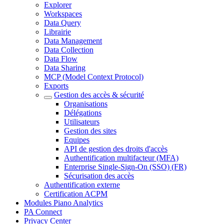
Explorer
Workspaces
Data Query
Librairie
Data Management
Data Collection
Data Flow
Data Sharing
MCP (Model Context Protocol)
Exports
Gestion des accès & sécurité
Organisations
Délégations
Utilisateurs
Gestion des sites
Equipes
API de gestion des droits d'accès
Authentification multifacteur (MFA)
Enterprise Single-Sign-On (SSO) (FR)
Sécurisation des accès
Authentification externe
Certification ACPM
Modules Piano Analytics
PA Connect
Privacy Center