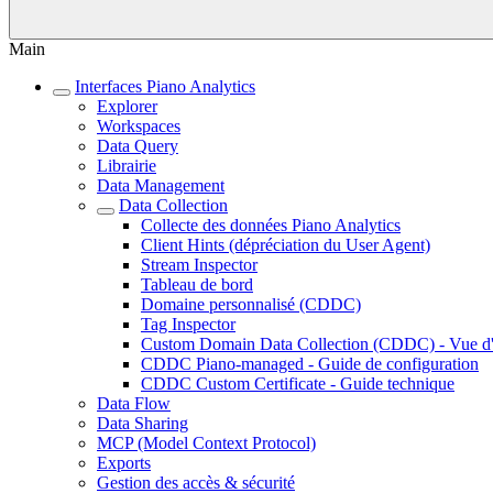
Main
Interfaces Piano Analytics
Explorer
Workspaces
Data Query
Librairie
Data Management
Data Collection
Collecte des données Piano Analytics
Client Hints (dépréciation du User Agent)
Stream Inspector
Tableau de bord
Domaine personnalisé (CDDC)
Tag Inspector
Custom Domain Data Collection (CDDC) - Vue d
CDDC Piano-managed - Guide de configuration
CDDC Custom Certificate - Guide technique
Data Flow
Data Sharing
MCP (Model Context Protocol)
Exports
Gestion des accès & sécurité