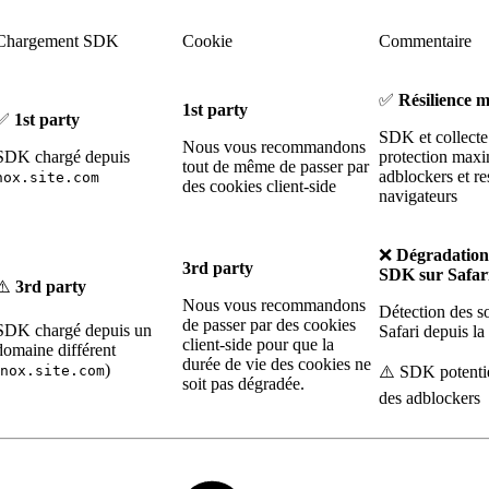
Chargement SDK
Cookie
Commentaire
✅
Résilience 
1st party
✅
1st party
SDK et collecte
Nous vous recommandons
SDK chargé depuis
protection maxi
tout de même de passer par
adblockers et re
nox.site.com
des cookies client-side
navigateurs
❌
Dégradation 
3rd party
SDK sur Safar
⚠️
3rd party
Nous vous recommandons
Détection des so
de passer par des cookies
SDK chargé depuis un
Safari depuis la
client-side pour que la
domaine différent
durée de vie des cookies ne
)
nox.site.com
⚠️ SDK potenti
soit pas dégradée.
des adblockers