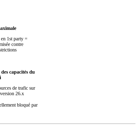
maximale
 en 1st party =
misée contre
strictions
des capacités du
i
urces de trafic sur
 version 26.x
ellement bloqué par