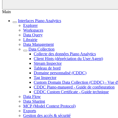
Main
Interfaces Piano Analytics
Explorer
Workspaces
Data Query
Librairie
Data Management
Data Collection
Collecte des données Piano Analytics
Client Hints (dépréciation du User Agent)
Stream Inspector
Tableau de bord
Domaine personnalisé (CDDC)
Tag Inspector
Custom Domain Data Collection (CDDC) - Vue d
CDDC Piano-managed - Guide de configuration
CDDC Custom Certificate - Guide technique
Data Flow
Data Sharing
MCP (Model Context Protocol)
Exports
Gestion des accès & sécurité