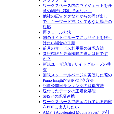
メタタグ一覧
ワークスペース内のウィジェットを任
意の場所に移動できない。
他社の広告タグなどからの呼び出し
で、キーワード抽出ができない場合の
対応
再クロール方法
別のサイトグループにもサイトを紐付
けたい場合の手順
前月のサービス利用量の確認方法
参照権限と更新権限の違いは何です
か？
新規ユーザ追加 / サイトグループの共
有
無限スクロールページを実装した際の
Piano InsightでのPV計測方法
記事公開日ランキングの取得方法
送付したデータの正規化処理
SNSとの認証連携
ワークスペースで表示されている内容
をPDFに出力したい
AMP（Accelerated Mobile Pages）の計