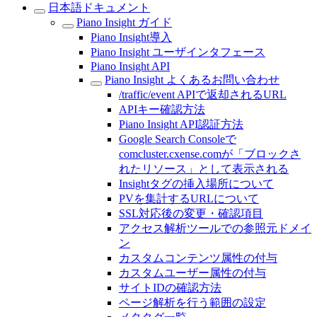
日本語ドキュメント
Piano Insight ガイド
Piano Insight導入
Piano Insight ユーザインタフェース
Piano Insight API
Piano Insight よくあるお問い合わせ
/traffic/event APIで返却されるURL
APIキー確認方法
Piano Insight API認証方法
Google Search Consoleで
comcluster.cxense.comが「ブロックさ
れたリソース」として表示される
Insightタグの挿入場所について
PVを集計するURLについて
SSL対応後の変更・確認項目
アクセス解析ツールでの参照元ドメイ
ン
カスタムコンテンツ属性の付与
カスタムユーザー属性の付与
サイトIDの確認方法
ページ解析を行う範囲の設定