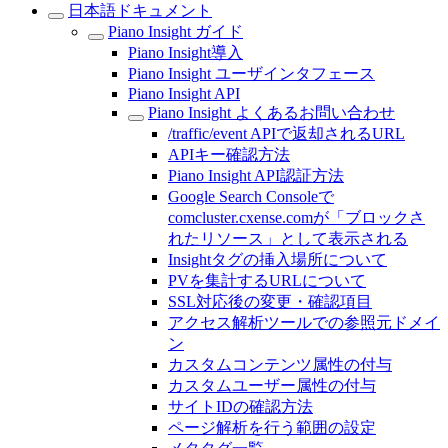
日本語ドキュメント
Piano Insight ガイド
Piano Insight導入
Piano Insight ユーザインタフェース
Piano Insight API
Piano Insight よくあるお問い合わせ
/traffic/event APIで返却されるURL
APIキー確認方法
Piano Insight API認証方法
Google Search Consoleで
comcluster.cxense.comが「ブロックさ
れたリソース」として表示される
Insightタグの挿入場所について
PVを集計するURLについて
SSL対応後の変更・確認項目
アクセス解析ツールでの参照元ドメイ
ン
カスタムコンテンツ属性の付与
カスタムユーザー属性の付与
サイトIDの確認方法
ページ解析を行う範囲の設定