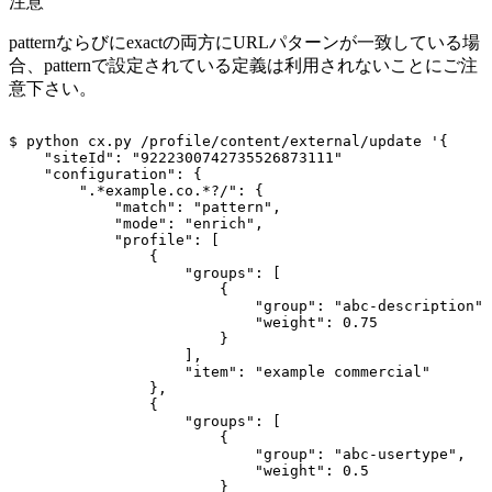
注意
patternならびにexactの両方にURLパターンが一致している場
合、patternで設定されている定義は利用されないことにご注
意下さい。
$
python
cx.py
/profile/content/external/update
'{
"siteId":
"9222300742735526873111"
"configuration":
{
".*example.co.*?/":
{
"match":
"pattern",
"mode":
"enrich",
"profile":
[
{
"groups":
[
{
"group":
"abc-description",
"weight":
0.75
}
],
"item":
"example
commercial"
},
{
"groups":
[
{
"group":
"abc-usertype",
"weight":
0.5
}