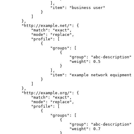
],
"item":
"business
user"
}
]
},
"http://example.net/":
{
"match":
"exact",
"mode":
"replace",
"profile":
[
{
"groups":
[
{
"group":
"abc-description",
"weight":
0.5
}
],
"item":
"example
network
equipment
}
]
},
"http://example.org/":
{
"match":
"exact",
"mode":
"replace",
"profile":
[
{
"groups":
[
{
"group":
"abc-description",
"weight":
0.7
}