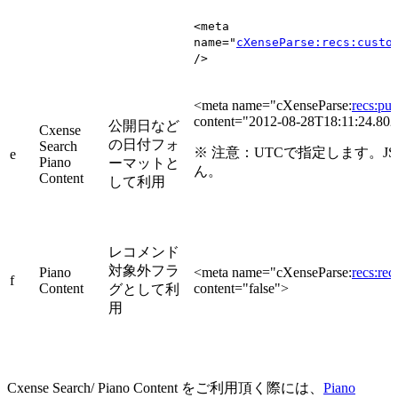
<meta
name=
"
cXenseParse:recs:custo
/
>
<meta name="cXenseParse:
recs:pub
content="2012-08-28T18:11:24.80
公開日など
Cxense
の日付フォ
Search
※ 注意：UTCで指定します。J
e
Piano
ーマットと
ん。
Content
して利用
レコメンド
対象外フラ
Piano
<meta name="cXenseParse:
recs:re
f
Content
content="false">
グとして利
用
Cxense Search/ Piano Content をご利用頂く際には、
Piano