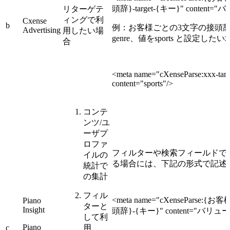
頭辞}-target-{キー}" content="
リターゲテ
ィングで利
Cxense
b
例：お客様ごとの3文字の接頭辞
Advertising
用したい場
genre、値をsports と設定した
合
<meta name="cXenseParse:xxx-targ
content="sports"/>
コンテ
ンツ/ユ
ーザプ
ロファ
フィルターや検索フィールドで
イルの
る場合には、下記の形式で記述
統計で
の集計
フィル
<meta name="cXenseParse
Piano
ターと
Insight
頭辞}-{キー}" content="バリュー
して利
Piano
c
用