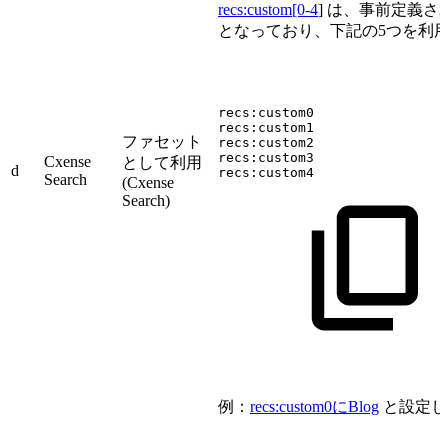
recs:custom[0-4
] は、事前定義
となっており、下記の5つを利
recs:custom0
recs:custom1
ファセット
recs:custom2
recs:custom3
Cxense
として利用
d
recs:custom4
Search
(Cxense
Search)
例：
recs:custom0にBlog
と設定し