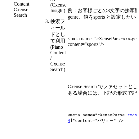
Content
(Cxense
Cxense
Insight)
例：お客様ごとの3文字の接頭辞
Search
genre、値をsports と設定した
検索フ
ィール
ドとし
<meta name="cXenseParse:xxx-gen
て利用
content="sports"/>
(Piano
Content
/
Cxense
Search)
Cxense Search でファセッ
ある場合には、下記の形式で記
<meta name=
"cXenseParse:
recs
4
]
"
content=
"
バリュー
" /
>