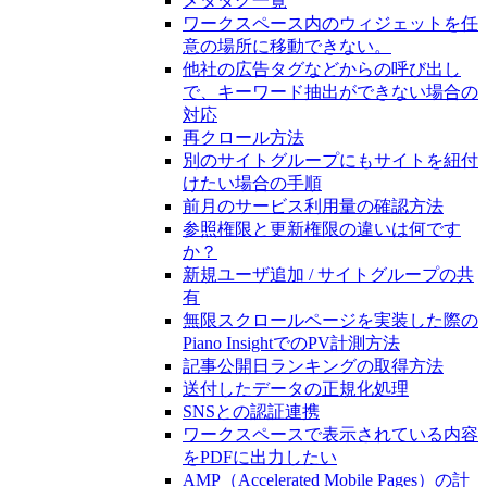
メタタグ一覧
ワークスペース内のウィジェットを任
意の場所に移動できない。
他社の広告タグなどからの呼び出し
で、キーワード抽出ができない場合の
対応
再クロール方法
別のサイトグループにもサイトを紐付
けたい場合の手順
前月のサービス利用量の確認方法
参照権限と更新権限の違いは何です
か？
新規ユーザ追加 / サイトグループの共
有
無限スクロールページを実装した際の
Piano InsightでのPV計測方法
記事公開日ランキングの取得方法
送付したデータの正規化処理
SNSとの認証連携
ワークスペースで表示されている内容
をPDFに出力したい
AMP（Accelerated Mobile Pages）の計