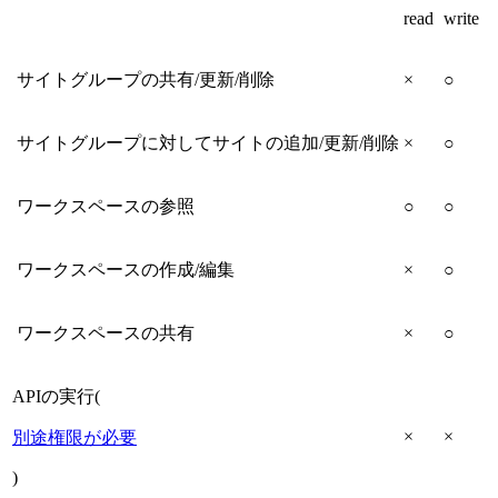
read
write
サイトグループの共有/更新/削除
×
○
サイトグループに対してサイトの追加/更新/削除
×
○
ワークスペースの参照
○
○
ワークスペースの作成/編集
×
○
ワークスペースの共有
×
○
APIの実行(
×
×
別途権限が必要
)