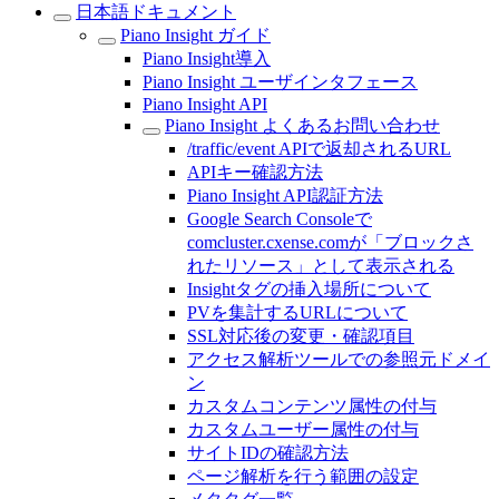
日本語ドキュメント
Piano Insight ガイド
Piano Insight導入
Piano Insight ユーザインタフェース
Piano Insight API
Piano Insight よくあるお問い合わせ
/traffic/event APIで返却されるURL
APIキー確認方法
Piano Insight API認証方法
Google Search Consoleで
comcluster.cxense.comが「ブロックさ
れたリソース」として表示される
Insightタグの挿入場所について
PVを集計するURLについて
SSL対応後の変更・確認項目
アクセス解析ツールでの参照元ドメイ
ン
カスタムコンテンツ属性の付与
カスタムユーザー属性の付与
サイトIDの確認方法
ページ解析を行う範囲の設定