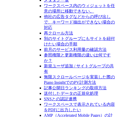
メタタグ一覧
ワークスペース内のウィジェットを任
意の場所に移動できない。
他社の広告タグなどからの呼び出し
で、キーワード抽出ができない場合の
対応
再クロール方法
別のサイトグループにもサイトを紐付
けたい場合の手順
前月のサービス利用量の確認方法
参照権限と更新権限の違いは何です
か？
新規ユーザ追加 / サイトグループの共
有
無限スクロールページを実装した際の
Piano InsightでのPV計測方法
記事公開日ランキングの取得方法
送付したデータの正規化処理
SNSとの認証連携
ワークスペースで表示されている内容
をPDFに出力したい
AMP（Accelerated Mobile Pages）の計