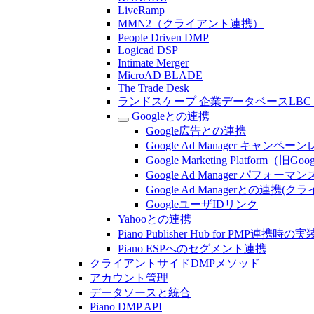
LiveRamp
MMN2（クライアント連携）
People Driven DMP
Logicad DSP
Intimate Merger
MicroAD BLADE
The Trade Desk
ランドスケープ 企業データベースLB
Googleとの連携
Google広告との連携
Google Ad Manager キャン
Google Marketing Platform（旧Goo
Google Ad Manager パフォ
Google Ad Managerとの連携
GoogleユーザIDリンク
Yahooとの連携
Piano Publisher Hub for PMP連携時
Piano ESPへのセグメント連携
クライアントサイドDMPメソッド
アカウント管理
データソースと統合
Piano DMP API