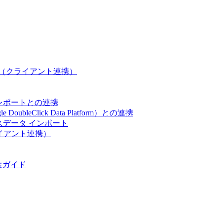
C（クライアント連携）
ペーンレポートとの連携
gle DoubleClick Data Platform）との連携
ーマンスデータ インポート
(クライアント連携）
の実装ガイド