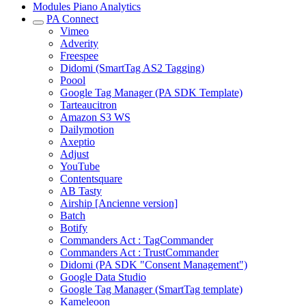
Modules Piano Analytics
PA Connect
Vimeo
Adverity
Freespee
Didomi (SmartTag AS2 Tagging)
Poool
Google Tag Manager (PA SDK Template)
Tarteaucitron
Amazon S3 WS
Dailymotion
Axeptio
Adjust
YouTube
Contentsquare
AB Tasty
Airship [Ancienne version]
Batch
Botify
Commanders Act : TagCommander
Commanders Act : TrustCommander
Didomi (PA SDK "Consent Management")
Google Data Studio
Google Tag Manager (SmartTag template)
Kameleoon