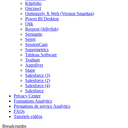
Klipfolio
Oncrawl
Optimizely X Web (Version Smarttag)
Power BI Desktop
Qlik
Reeport (Jellyfish)
Seenaptic
Semji
SessionCam
Supermetrics
Tableau Software
Tealium
Appsflyer
Stape
Salesforce (3)
Salesforce (2)
Salesforce (4)
Salesforce
Privacy Center
Formations Analytics
Prestations de service Analytics
FAQs
Tutoriels vidéos
Breadcrumbs