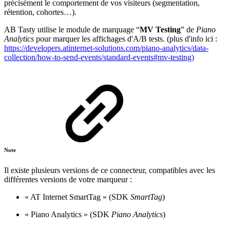
précisément le comportement de vos visiteurs (segmentation,
rétention, cohortes…).
AB Tasty utilise le module de marquage “
MV Testing
” de
Piano
Analytics
pour marquer les affichages d'A/B tests. (plus d'info ici :
https://developers.atinternet-solutions.com/piano-analytics/data-
collection/how-to-send-events/standard-events#mv-testing)
Note
Il existe plusieurs versions de ce connecteur, compatibles avec les
différentes versions de votre marqueur :
« AT Internet SmartTag » (SDK
SmartTag
)
« Piano Analytics » (SDK
Piano Analytics
)