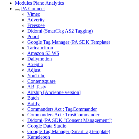
Modules Piano Analytics
PA Connect
Vimeo
Adverity
Freespee
Didomi (SmartTag AS2 Tagging)
Poool
Google Tag Manager (PA SDK Template)
Tarteaucitron
Amazon S3 WS
Dailymotion
Axeptio
Adjust
YouTube
Contentsquare
AB Tasty
Airship [Ancienne version]
Batch
Botify
Commanders Act : TagCommander
Commanders Act : TrustCommander
Didomi (PA SDK "Consent Management")
Google Data Studio
Google Tag Manager (SmartTag template)
Kameleoon