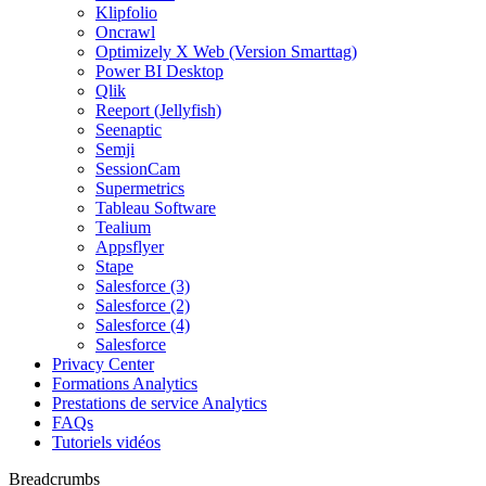
Klipfolio
Oncrawl
Optimizely X Web (Version Smarttag)
Power BI Desktop
Qlik
Reeport (Jellyfish)
Seenaptic
Semji
SessionCam
Supermetrics
Tableau Software
Tealium
Appsflyer
Stape
Salesforce (3)
Salesforce (2)
Salesforce (4)
Salesforce
Privacy Center
Formations Analytics
Prestations de service Analytics
FAQs
Tutoriels vidéos
Breadcrumbs