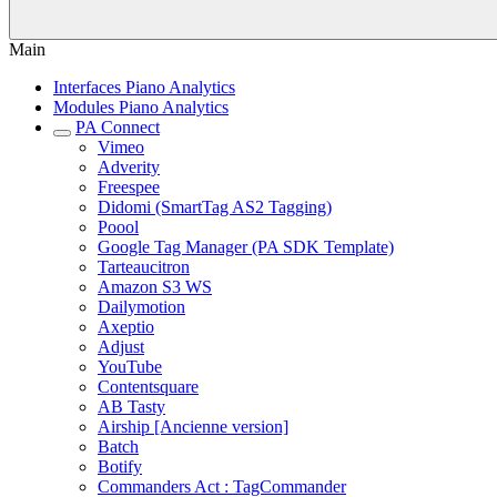
Main
Interfaces Piano Analytics
Modules Piano Analytics
PA Connect
Vimeo
Adverity
Freespee
Didomi (SmartTag AS2 Tagging)
Poool
Google Tag Manager (PA SDK Template)
Tarteaucitron
Amazon S3 WS
Dailymotion
Axeptio
Adjust
YouTube
Contentsquare
AB Tasty
Airship [Ancienne version]
Batch
Botify
Commanders Act : TagCommander