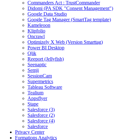
Commanders Act : TrustCommander
Didomi (PA SDK "Consent Management")
Google Data Studio
Google Tag Manager (SmartTag template)
Kameleoon
Klipfolio
Oncrawl
Optimizely X Web (Version Smarttag)
Power BI Desktop
Qlik
Reeport (Jellyfish)
Seenaptic
Semji
SessionCam
Supermetrics
Tableau Software
Tealium
Appsflyer
Stape
Salesforce (3)
Salesforce (2)
Salesforce (4)
Salesforce
Privacy Center
Formations Analytics