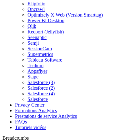
Klipfolio
Oncrawl
Optimizely X Web (Version Smarttag)
Power BI Desktop
Qlik
Reeport (Jellyfish)
Seenaptic
Semji
SessionCam
Supermetrics
Tableau Software
Tealium
Appsflyer
Stape
Salesforce (3)
Salesforce (2)
Salesforce (4)
Salesforce
Privacy Center
Formations Analytics
Prestations de service Analytics
FAQs
Tutoriels vidéos
Breadcrumbs