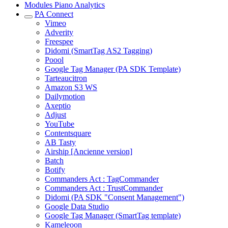
Modules Piano Analytics
PA Connect
Vimeo
Adverity
Freespee
Didomi (SmartTag AS2 Tagging)
Poool
Google Tag Manager (PA SDK Template)
Tarteaucitron
Amazon S3 WS
Dailymotion
Axeptio
Adjust
YouTube
Contentsquare
AB Tasty
Airship [Ancienne version]
Batch
Botify
Commanders Act : TagCommander
Commanders Act : TrustCommander
Didomi (PA SDK "Consent Management")
Google Data Studio
Google Tag Manager (SmartTag template)
Kameleoon