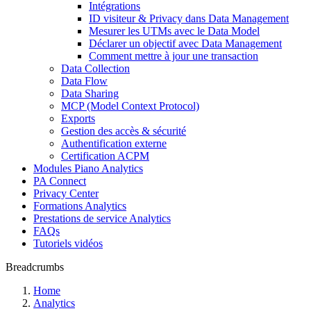
Intégrations
ID visiteur & Privacy dans Data Management
Mesurer les UTMs avec le Data Model
Déclarer un objectif avec Data Management
Comment mettre à jour une transaction
Data Collection
Data Flow
Data Sharing
MCP (Model Context Protocol)
Exports
Gestion des accès & sécurité
Authentification externe
Certification ACPM
Modules Piano Analytics
PA Connect
Privacy Center
Formations Analytics
Prestations de service Analytics
FAQs
Tutoriels vidéos
Breadcrumbs
Home
Analytics