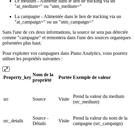
Le medium - Alimenté dans le lien de tracking via un
"at_medium=" ou "utm_medium="
La campagne - Alimentée dans le lien de tracking via un
"at_campaign=" ou un "utm_campaign="
Sans l'une de ces deux informations, la source ne sera pas détectée
comme "campagne" et remontera dans l'une des sources organiques
présentées plus haut.
Pour exploiter vos campagnes dans Piano Analytics, vous pourrez
utiliser les propriétés suivantes :
Nom de la
Property_key
Portée
Exemple de valeur
propriété
Prend la valeur du medium
src
Source
Visite
(src_medium)
Source -
Prend la valeur du nom de la
src_details
Visite
Détails
campagne (src_campaign)