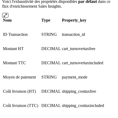
Voici l'exhaustivité des propriétés disponibles
par défaut
dans ce
flux d'enrichissement Sales Insights.
Nom
Type
Property_key
ID Transaction
STRING
transaction_id
Montant HT
DECIMAL
cart_turnovertaxfree
Montant TTC
DECIMAL
cart_turnovertaxincluded
Moyen de paiement
STRING
payment_mode
Coût livraison (HT)
DECIMAL
shipping_costtaxfree
Coût livraison (TTC)
DECIMAL
shipping_costtaxincluded