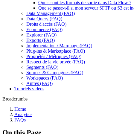
Quels sont les formats de sortie dans Data Flow ?
Que se passe-t-il si mon serveur SFTP ou S3 est i
Data Management (FAQ)
Data Query (FAQ)
Droits d'accès (FAQ)
Ecommerce (FAQ)
Explorer (FAQ)
Exports (FAQ)
Implémentation / Marquage (FAQ)
Plug-ins & Marketplace (FAQ)
Propriétés / Métriques (FAQ)
Respect de la vie privée (FAQ)
Segments (FAQ)
Sources & Campagnes (FAQ)
Workspaces (FAQ)
Autres (FAQ)
Tutoriels vidéos
Breadcrumbs
Home
Analytics
FAQs
On this Page