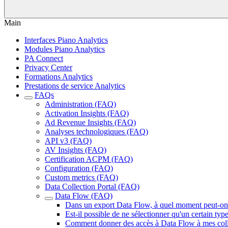
Main
Interfaces Piano Analytics
Modules Piano Analytics
PA Connect
Privacy Center
Formations Analytics
Prestations de service Analytics
FAQs
Administration (FAQ)
Activation Insights (FAQ)
Ad Revenue Insights (FAQ)
Analyses technologiques (FAQ)
API v3 (FAQ)
AV Insights (FAQ)
Certification ACPM (FAQ)
Configuration (FAQ)
Custom metrics (FAQ)
Data Collection Portal (FAQ)
Data Flow (FAQ)
Dans un export Data Flow, à quel moment peut-on c
Est-il possible de ne sélectionner qu'un certain t
Comment donner des accès à Data Flow à mes coll