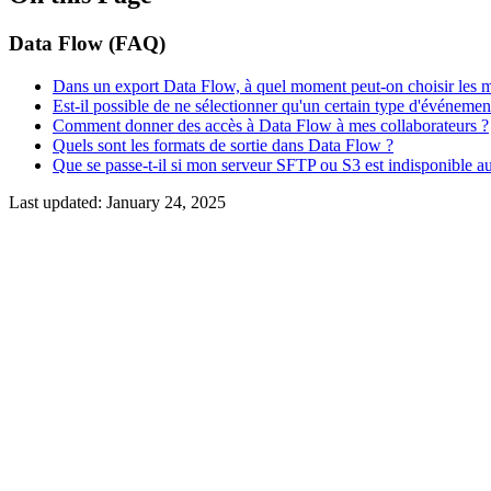
Data Flow (FAQ)
Dans un export Data Flow, à quel moment peut-on choisir les mé
Est-il possible de ne sélectionner qu'un certain type d'événem
Comment donner des accès à Data Flow à mes collaborateurs ?
Quels sont les formats de sortie dans Data Flow ?
Que se passe-t-il si mon serveur SFTP ou S3 est indisponible a
Last updated:
January 24, 2025