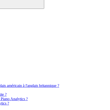
lais américain à l'anglais britannique ?
ite ?
s Piano Analytics ?
tics ?