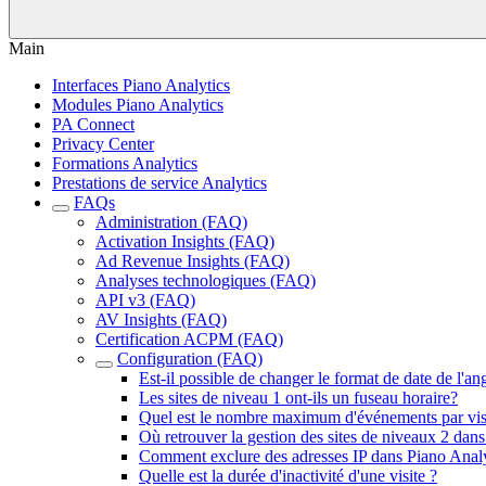
Main
Interfaces Piano Analytics
Modules Piano Analytics
PA Connect
Privacy Center
Formations Analytics
Prestations de service Analytics
FAQs
Administration (FAQ)
Activation Insights (FAQ)
Ad Revenue Insights (FAQ)
Analyses technologiques (FAQ)
API v3 (FAQ)
AV Insights (FAQ)
Certification ACPM (FAQ)
Configuration (FAQ)
Est-il possible de changer le format de date de l'ang
Les sites de niveau 1 ont-ils un fuseau horaire?
Quel est le nombre maximum d'événements par vis
Où retrouver la gestion des sites de niveaux 2 dan
Comment exclure des adresses IP dans Piano Analy
Quelle est la durée d'inactivité d'une visite ?