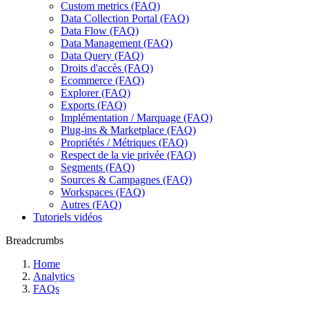
Custom metrics (FAQ)
Data Collection Portal (FAQ)
Data Flow (FAQ)
Data Management (FAQ)
Data Query (FAQ)
Droits d'accès (FAQ)
Ecommerce (FAQ)
Explorer (FAQ)
Exports (FAQ)
Implémentation / Marquage (FAQ)
Plug-ins & Marketplace (FAQ)
Propriétés / Métriques (FAQ)
Respect de la vie privée (FAQ)
Segments (FAQ)
Sources & Campagnes (FAQ)
Workspaces (FAQ)
Autres (FAQ)
Tutoriels vidéos
Breadcrumbs
Home
Analytics
FAQs